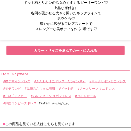
ドット柄とリボンの乙女心くすぐるガーリーワンピ♡
上品な襟付きに
谷間を覗かせる大きく開いたネックラインで
男ウケも◎
緩やかに広がるフレアスカートで
スレンダーな美ボディを作る1着です♡
■サイズ表
カラー・サイズを選んでカートに入れる
襟デザインドレス
ふんわりミニドレス（Aライン系）
ネックリボンミニドレス
モテワンピ
黒崎みさちゃん着用
ドット柄
ノースリーブ ミニドレス
Tika「ティカ」
バレンタイン リボンドレス
タイムセール
韓国ワンピースドレス
TikaPimil「ティカピミル」
■
この商品を見ている人はこちらも見ています