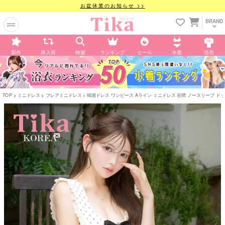
お盆休業のお知らせ >>
BRAND
新作
再入荷
検索
ランキング
セール
水着
浴衣
TOP
ミニドレス
フレアミニドレス
韓国ドレス ワンピース Aライン ミニドレス 谷間 ノースリーブ ドット柄