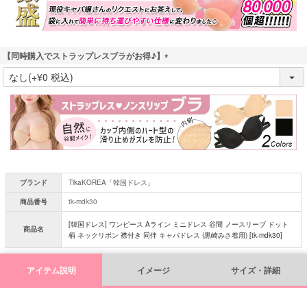
【同時購入でストラップレスブラがお得♪】
(
必
須
)
ブランド
TikaKOREA「韓国ドレス」
商品番号
tk-mdk30
[韓国ドレス] ワンピース Aライン ミニドレス 谷間 ノースリーブ ドット
商品名
柄 ネックリボン 襟付き 同伴 キャバドレス (黒崎みさ着用) [tk-mdk30]
アイテム説明
イメージ
サイズ・詳細