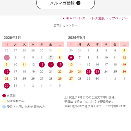
メルマガ登録
▲ キャバドレス・ドレス通販 トップページへ
営業日カレンダー
2026年8月
2026年9月
日
月
火
水
木
金
土
日
月
火
水
木
金
土
26
27
28
29
30
31
1
30
31
1
2
3
4
5
2
3
4
5
6
7
8
6
7
8
9
10
11
12
9
10
11
12
13
14
15
13
14
15
16
17
18
19
16
17
18
19
20
21
22
20
21
22
23
24
25
26
23
24
25
26
27
28
29
27
28
29
30
1
2
3
30
31
1
2
3
4
5
休業日
土日祝は12時までのご注文で即日発送。
発送業務のみ
平日は15時までのご注文で即日発送。
休業日は発送できませんので、ご注意願います。
受注・お問い合わせ業務のみ