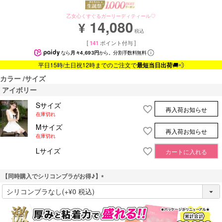
乙女心くすぐるガーリーディティール♡
14,080
¥
税込
[
141
ポイント付与 ]
なら
月々4,693円
から。分割手数料無料
平日15時/土日祝12時までのご注文で
最短当日出荷
🚚💨
カラー
サイズ
アイボリー
Sサイズ
再入荷お知らせ
在庫切れ
Mサイズ
再入荷お知らせ
在庫切れ
Lサイズ
カートに入れる
【同時購入でシリコンブラがお得♪】
(
必
須
)