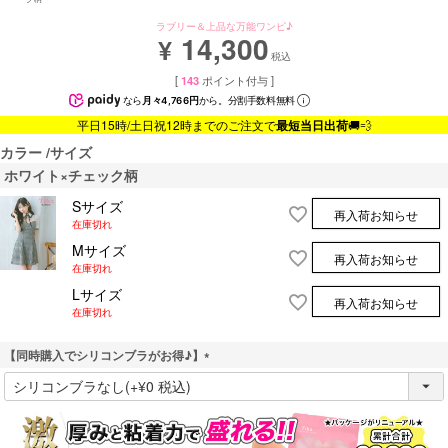
ラブリー＆上品な万能ワンピ♪
14,300
¥
税込
[
143
ポイント付与 ]
なら
月々4,766円
から。分割手数料無料
平日15時/土日祝12時までのご注文で
最短当日出荷
🚚💨
カラー
サイズ
ホワイト×チェック柄
Sサイズ
再入荷お知らせ
在庫切れ
Mサイズ
再入荷お知らせ
在庫切れ
Lサイズ
再入荷お知らせ
在庫切れ
【同時購入でシリコンブラがお得♪】
(
必
須
)