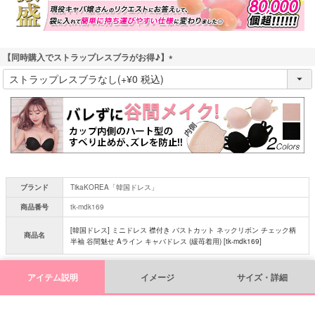
【同時購入でストラップレスブラがお得♪】
(
必
須
)
ブランド
TikaKOREA「韓国ドレス」
商品番号
tk-mdk169
[韓国ドレス] ミニドレス 襟付き バストカット ネックリボン チェック柄
商品名
半袖 谷間魅せ Aライン キャバドレス (緩苺着用) [tk-mdk169]
アイテム説明
イメージ
サイズ・詳細