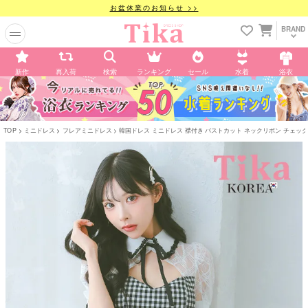
お盆休業のお知らせ >>
BRAND
新作
再入荷
検索
ランキング
セール
水着
浴衣
TOP
ミニドレス
フレアミニドレス
韓国ドレス ミニドレス 襟付き バストカット ネックリボン チェック柄 半袖