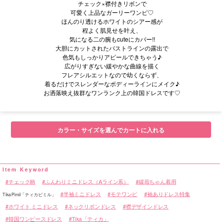
チェック×襟付きリボンで
可愛く上品なガーリーワンピ♡
ほんのり透けるホワイトのシアー感が
程よく肌見せを叶え、
気になる二の腕もcuteにカバー!!
大胆にカットされたバストラインの露出で
色気もしっかりアピールできちゃう♪
広がりすぎない緩やかな曲線を描く
フレアシルエットなので幼くならず、
着るだけでスレンダーなボディーラインにメイク♪
お洒落映え抜群なワンランク上の韓国ドレスです♡
■サイズ表
カラー・サイズを選んでカートに入れる
チェック柄
ふんわりミニドレス（Aライン系）
緩苺ちゃん着用
半袖ミニドレス
モテワンピ
袖ありドレス特集
TikaPimil「ティカピミル」
ホワイト ミニドレス
ネックリボンドレス
襟デザインドレス
韓国ワンピースドレス
Tika「ティカ」