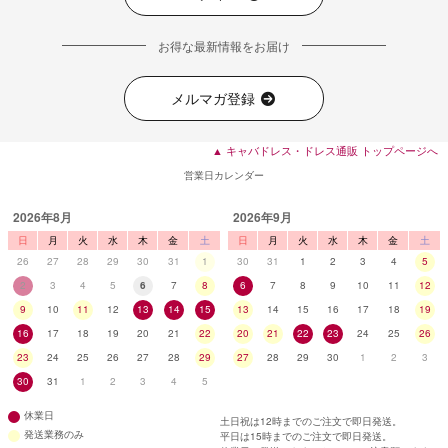
お得な最新情報をお届け
メルマガ登録
▲ キャバドレス・ドレス通販 トップページへ
営業日カレンダー
2026年8月
2026年9月
日
月
火
水
木
金
土
日
月
火
水
木
金
土
26
27
28
29
30
31
1
30
31
1
2
3
4
5
2
3
4
5
6
7
8
6
7
8
9
10
11
12
9
10
11
12
13
14
15
13
14
15
16
17
18
19
16
17
18
19
20
21
22
20
21
22
23
24
25
26
23
24
25
26
27
28
29
27
28
29
30
1
2
3
30
31
1
2
3
4
5
休業日
土日祝は12時までのご注文で即日発送。
発送業務のみ
平日は15時までのご注文で即日発送。