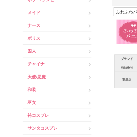
メイド
ナース
ポリス
囚人
ブランド
チャイナ
商品番号
天使/悪魔
商品名
和装
巫女
袴コスプレ
サンタコスプレ