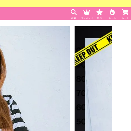
検索
ランキング
新作
セール
カート
]