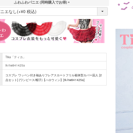
ふわふわパニエ (同時購入でお得)
(
必
須
)
Tika「ティカ」
tk-hw841425a
コスプレ ワッペン付き袖ありフレアスカートフリル裾体型カバー囚人 [2
点セット] (ワンピース/帽子)【ハロウィン】[tk-hw841425a]