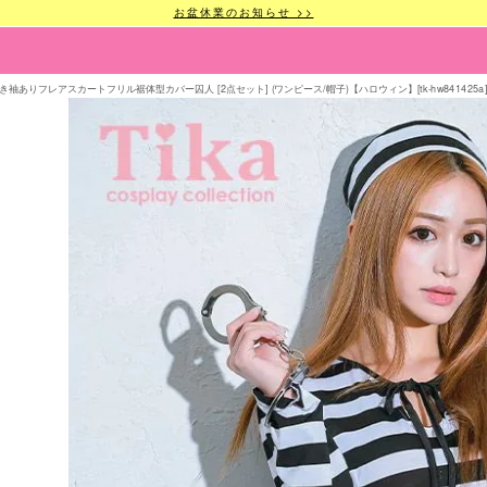
お盆休業のお知らせ >>
袖ありフレアスカートフリル裾体型カバー囚人 [2点セット] (ワンピース/帽子)【ハロウィン】[tk-hw841425a