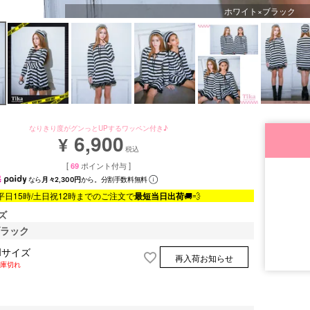
ホワイト×ブラック
なりきり度がグンっとUPするワッペン付き♪
6,900
¥
税込
[
69
ポイント付与 ]
なら
月々2,300円
から。分割手数料無料
平日15時/土日祝12時までのご注文で
最短当日出荷
🚚💨
ズ
ブラック
Mサイズ
再入荷お知らせ
庫切れ