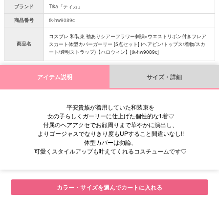
ブランド
Tika「ティカ」
商品番号
tk-hw9089c
コスプレ 和装束 袖ありシアーフラワー刺繍×ウエストリボン付きフレア
商品名
スカート体型カバーガーリー [5点セット] (ヘアピン/トップス/着物/スカ
ート/透明ストラップ)【ハロウィン】[tk-hw9089c]
アイテム説明
サイズ・詳細
平安貴族が着用していた和装束を
女の子らしくガーリーに仕上げた個性的な1着♡
付属のヘアアクセでお顔周りまで華やかに演出し、
よりゴージャスでなりきり度もUPすること間違いなし!!
体型カバーは勿論、
可愛くスタイルアップも叶えてくれるコスチュームです♡
カラー・サイズを選んでカートに入れる