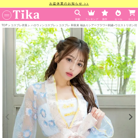
お盆休業のお知らせ >>
検索
ランキング
新作
セール
カート
TOP
コスプレ衣装
ハロウィンコスプレ
コスプレ 和装束 袖ありシアーフラワー刺繍×ウエストリボン付きフレ