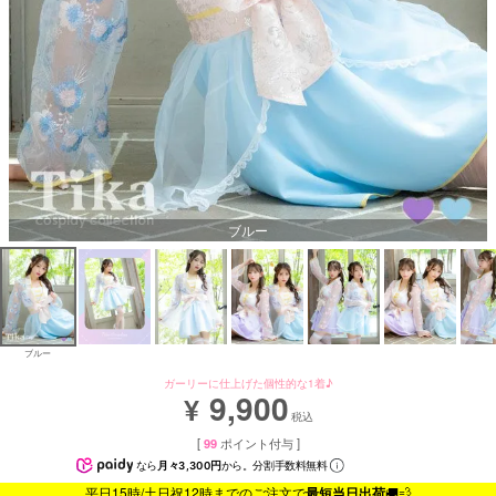
ブルー
ブルー
ガーリーに仕上げた個性的な1着♪
9,900
¥
税込
[
99
ポイント付与 ]
なら
月々3,300円
から。分割手数料無料
平日15時/土日祝12時までのご注文で
最短当日出荷
🚚💨