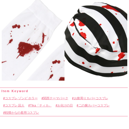
コスプレ ゾンビ ホラー
関西テーマパーク
お腹周りカバーコスプレ
コスプレ 囚人
Tika「ティカ」
お化けの日
二の腕カバーコスプレ
戦慄かなの着用コスプレ