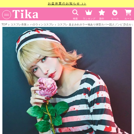
お盆休業のお知らせ >>
検索
ランキング
新作
セール
カート
TOP
コスプレ衣装
ハロウィンコスプレ
コスプレ 血まみれホラー袖あり体型カバー囚人ゾンビ [3点セット] 