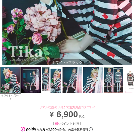
ホワイト×ブラック
ホワイト×ブラッ
ク
リアルな血のり付きで迫力満点コスプレ♪
6,900
¥
税込
[
69
ポイント付与 ]
なら
月々2,300円
から。分割手数料無料