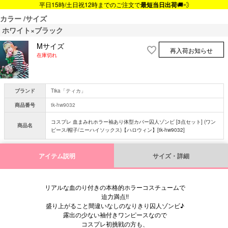
平日15時/土日祝12時までのご注文で
最短当日出荷
🚚💨
カラー
サイズ
ホワイト×ブラック
Mサイズ
再入荷お知らせ
在庫切れ
ブランド
Tika「ティカ」
商品番号
tk-hw9032
コスプレ 血まみれホラー袖あり体型カバー囚人ゾンビ [3点セット] (ワン
商品名
ピース/帽子/ニーハイソックス)【ハロウィン】[tk-hw9032]
アイテム説明
サイズ・詳細
リアルな血のり付きの本格的ホラーコスチュームで
迫力満点!!
盛り上がること間違いなしのなりきり囚人ゾンビ♪
露出の少ない袖付きワンピースなので
コスプレ初挑戦の方も、