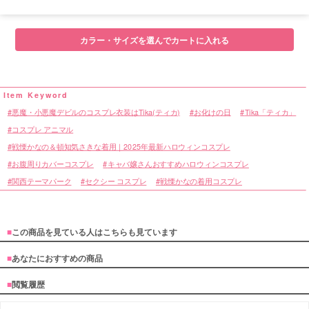
カラー・サイズを選んでカートに入れる
悪魔・小悪魔デビルのコスプレ衣装はTika(ティカ)
お化けの日
Tika「ティカ」
コスプレ アニマル
戦慄かなの＆頓知気さきな着用｜2025年最新ハロウィンコスプレ
お腹周りカバーコスプレ
キャバ嬢さんおすすめハロウィンコスプレ
関西テーマパーク
セクシー コスプレ
戦慄かなの着用コスプレ
■
この商品を見ている人はこちらも見ています
■
あなたにおすすめの商品
■
閲覧履歴