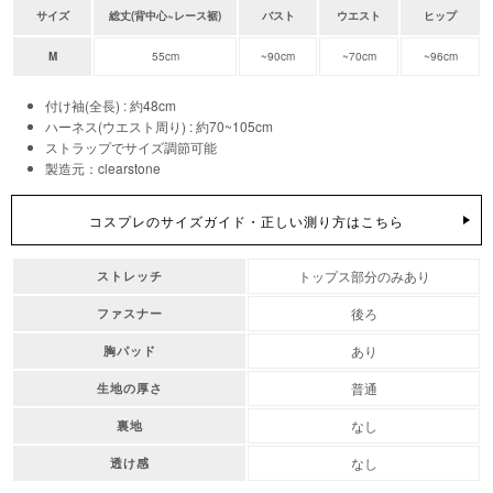
サイズ
総丈(背中心~レース裾)
バスト
ウエスト
ヒップ
M
55cm
~90cm
~70cm
~96cm
付け袖(全長) : 約48cm
ハーネス(ウエスト周り) : 約70~105cm
ストラップでサイズ調節可能
製造元：clearstone
コスプレのサイズガイド・正しい測り方はこちら
トップス部分のみあり
ストレッチ
後ろ
ファスナー
あり
胸パッド
普通
生地の厚さ
なし
裏地
なし
透け感