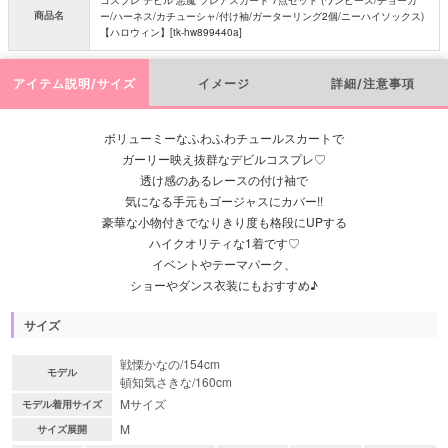
商品名
ー/ハーネス/カチューシャ/付け袖/ガーターリング2個/ニーハイソックス)
【ハロウィン】[tk-hw899440a]
アイテム説明/サイズ
イメージ
詳細/注意事項
ボリューミーなふわふわチュールスカートで
ガーリー映え抜群なデビルコスプレ♡
透け感のあるレースの付け袖で
気になる手元もゴージャスにカバー!!
豪華な小物付きでなりきり度も格段にUPする
ハイクオリティな1着です♡
イベントやテーマパーク、
ショーやダンス衣装にもおすすめ♪
サイズ
戦慄かなの/154cm
モデル
頓知気さきな/160cm
Mサイズ
モデル着用サイズ
M
サイズ展開