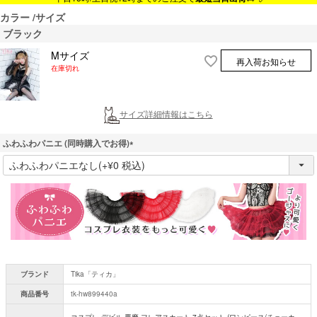
カラー
サイズ
ブラック
Mサイズ
再入荷お知らせ
在庫切れ
サイズ詳細情報はこちら
ふわふわパニエ (同時購入でお得)
(
必
須
)
ブランド
Tika「ティカ」
商品番号
tk-hw899440a
コスプレ デビル 悪魔 フレアスカート 7点セット (ワンピース/チョーカ