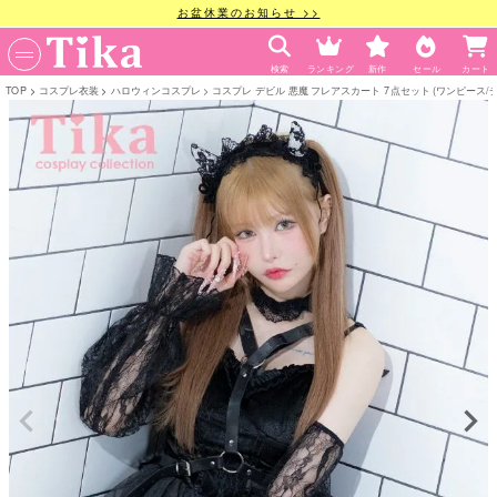
お盆休業のお知らせ >>
検索
ランキング
新作
セール
カート
TOP
コスプレ衣装
ハロウィンコスプレ
コスプレ デビル 悪魔 フレアスカート 7点セット (ワンピース/チ