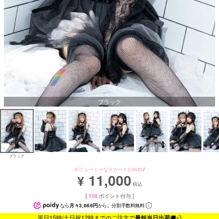
ブラック
ブラック
ボリューミーなスカートがcute♪
11,000
¥
税込
[
110
ポイント付与 ]
なら
月々3,666円
から。分割手数料無料
平日15時/土日祝12時までのご注文で
最短当日出荷
🚚💨