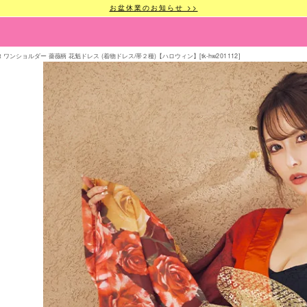
お盆休業のお知らせ >>
t ワンショルダー 薔薇柄 花魁ドレス (着物ドレス/帯２種)【ハロウィン】[tk-hw201112]