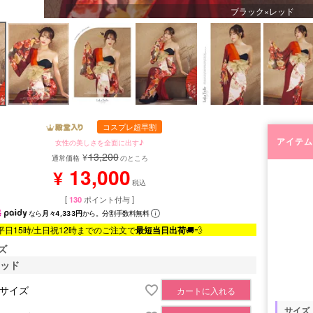
ブラック×レッド
コスプレ超早割
アイテム
女性の美しさを全面に出す♪
13,200
¥
通常価格
のところ
13,000
¥
税込
[
130
ポイント付与 ]
なら
月々4,333円
から。分割手数料無料
平日15時/土日祝12時までのご注文で
最短当日出荷
🚚💨
ズ
レッド
Sサイズ
カートに入れる
サイズ