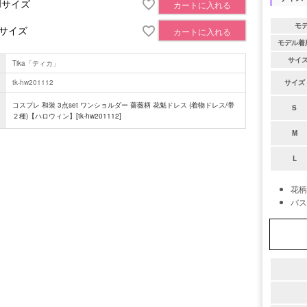
Mサイズ
カートに入れる
モ
Lサイズ
カートに入れる
モデル着
サイ
Tika「ティカ」
tk-hw201112
サイズ
コスプレ 和装 3点set ワンショルダー 薔薇柄 花魁ドレス (着物ドレス/帯
S
２種)【ハロウィン】[tk-hw201112]
M
L
花柄
バス