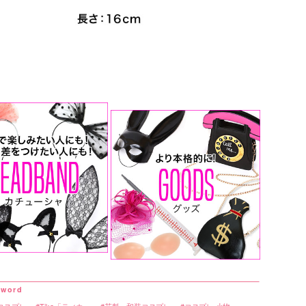
コスプレ
Tika「ティカ」
花魁・和装コスプレ
コスプレ 小物