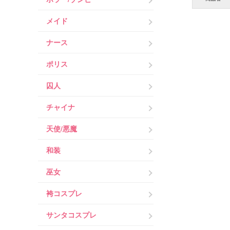
メイド
ナース
ポリス
囚人
チャイナ
天使/悪魔
和装
巫女
袴コスプレ
サンタコスプレ