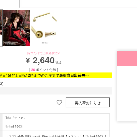
持つだけで上級遊女に♪
2,640
¥
税込
[
26
ポイント付与 ]
平日15時/土日祝12時までのご注文で
最短当日出荷
🚚💨
ズ
再入荷お知らせ
Tika「ティカ」
tk-hw875031
コスプレ小物 花魁 キセル 節分 お化けの日【ハロウィン】[tk-hw875031]