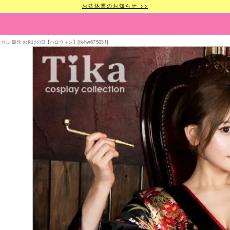
お盆休業のお知らせ >>
セル 節分 お化けの日【ハロウィン】[tk-hw875031]