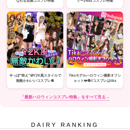
なれる花魁コスプレ特集
リー2wayコスプレ特集
今っぽ”映え”💿Y2K風スタイルで
Tikaモデルハロウィン撮影オフシ
無敵かわいいコスプレ🪩
ョット❤️🎃#コスプレはtika
「最新ハロウィンコスプレ特集」をすべて見る→
DAIRY RANKING