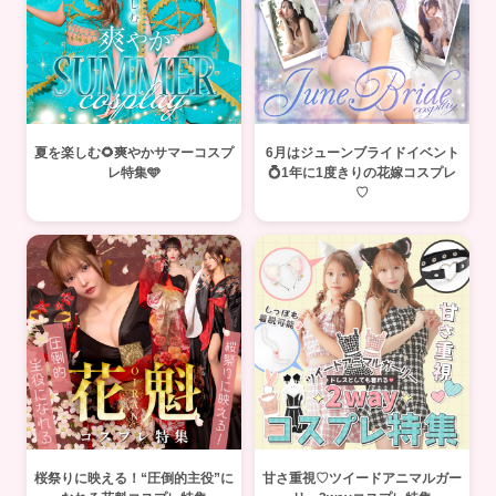
夏を楽しむ🌻爽やかサマーコスプ
6月はジューンブライドイベント
レ特集🩵
💍1年に1度きりの花嫁コスプレ
♡
桜祭りに映える！“圧倒的主役”に
甘さ重視♡ツイードアニマルガー