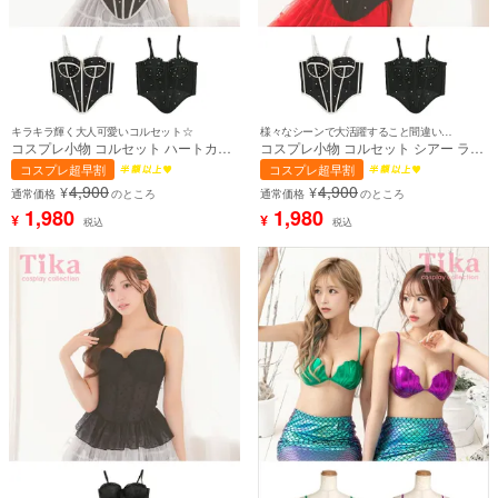
キラキラ輝く大人可愛いコルセット☆
様々なシーンで大活躍すること間違いなし♪
コスプレ小物 コルセット ハートカッ
コスプレ小物 コルセット シアー ライ
ト ビジュー【ハロウィン】[tk-
ンストーン【ハロウィン】[tk-hw316]
コスプレ超早割
コスプレ超早割
hw316a]
4,900
4,900
¥
¥
通常価格
のところ
通常価格
のところ
1,980
1,980
¥
¥
税込
税込