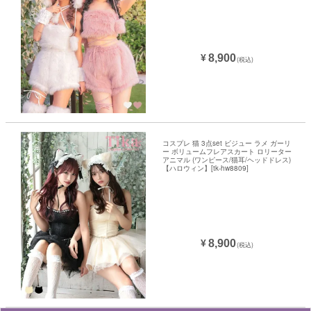
8,900
¥
(税込)
コスプレ 猫 3点set ビジュー ラメ ガーリ
ー ボリュームフレアスカート ロリーター
アニマル (ワンピース/猫耳/ヘッドドレス)
【ハロウィン】[tk-hw8809]
8,900
¥
(税込)