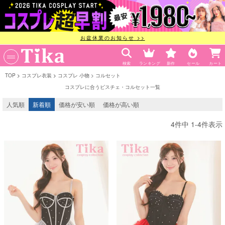
お盆休業のお知らせ >>
検索
ランキング
新作
セール
カート
TOP
コスプレ衣装
コスプレ 小物
コルセット
コスプレに合うビスチェ・コルセット一覧
人気順
新着順
価格が安い順
価格が高い順
4
件中
1
-
4
件表示