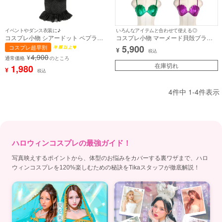
イベントやダンス衣装に♪
いろんなアイテムと合わせて使える◎
コスプレ小物 シアードット ペプラム
コスプレ小物 マーメード貝殻ブラ
コルセット【ハロウィン】[tk-
【ハロウィン】[la-hwa2812]
5,900
コスプレ超早割
¥
hw1953]
税込
4,900
¥
通常価格
のところ
在庫切れ
1,980
¥
税込
4
件中
1
-
4
件表示
ハロウィンコスプレの最強ガイド！
写真映えするポイントから、体型のお悩みをカバーする裏ワザまで、ハロ
ウィンコスプレを120%楽しむための秘訣をTikaスタッフが徹底解説！