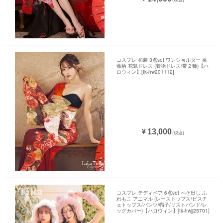
コスプレ 和装 3点set ワンショルダー 薔
薇柄 花魁ドレス (着物ドレス/帯２種)【ハ
ロウィン】[tk-hw201112]
13,000
¥
(税込)
コスプレ テディベア 6点set へそ出し ふ
わもこ アニマル (レーストップス/ビスチ
ェトップス/パンツ/帽子/リストバンド/レ
ッグカバー)【ハロウィン】[tk-hwjj25701]