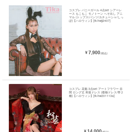
コスプレ バニーガール 4点set シアーレ
ース もこもこ モノトーン へそ出し アニ
マル (トップス/パンツ/カチューシャ/しっ
ぽ)【ハロウィン】[tk-hwjj2407]
7,900
¥
(税込)
コスプレ 花魁 3点set アートフラワー 谷
間 ロング丈 和装ドレス (着物ドレス/帯２
種)【ハロウィン】[tk-hw201113a]
14,000
¥
(税込)