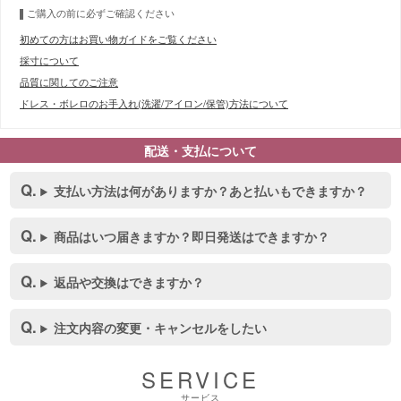
ご購入の前に必ずご確認ください
初めての方はお買い物ガイドをご覧ください
採寸について
品質に関してのご注意
ドレス・ボレロのお手入れ(洗濯/アイロン/保管)方法について
配送・支払について
支払い方法は何がありますか？あと払いもできますか？
商品はいつ届きますか？即日発送はできますか？
返品や交換はできますか？
注文内容の変更・キャンセルをしたい
SERVICE
サービス