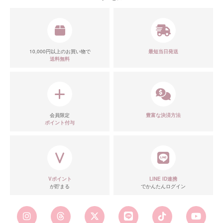
10,000円以上のお買い物で
最短当日発送
送料無料
会員限定
豊富な決済方法
ポイント付与
Vポイント
LINE ID連携
が貯まる
でかんたんログイン