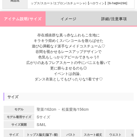
商品名
ップス/スカート/エプロン/カチューシャ)【ハロウィン】[tk-hwjj94296]
アイテム説明/サイズ
イメージ
詳細/注意事項
存在感抜群な真っ赤なふわもこ生地に
キラキラ煌めくスパンコールを散らばせた
遊び心満載なド派手なメイドコスチューム♡
谷間を覗かせるレースアップデザインで
色気もしっかりアピールできちゃう!!
広がりのあるフレアスカートの中にパニエを履いて
更に膨らませるのも◎
イベントは勿論、
ダンス衣装としてもぴったりな1着です♡
サイズ
聖菜/162cm ・ 松葉愛海/156cm
モデル
Sサイズ
モデル着用サイズ
S/M/L
サイズ展開
サイズ
トップス脇丈(脇下~裾)
バスト
スカート総丈
ウエスト
ヒ