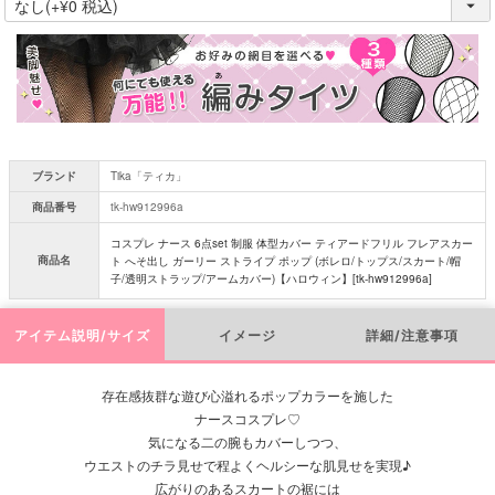
必
須
)
ブランド
Tika「ティカ」
商品番号
tk-hw912996a
コスプレ ナース 6点set 制服 体型カバー ティアードフリル フレアスカー
商品名
ト へそ出し ガーリー ストライプ ポップ (ボレロ/トップス/スカート/帽
子/透明ストラップ/アームカバー)【ハロウィン】[tk-hw912996a]
アイテム説明/サイズ
イメージ
詳細/注意事項
存在感抜群な遊び心溢れるポップカラーを施した
ナースコスプレ♡
気になる二の腕もカバーしつつ、
ウエストのチラ見せで程よくヘルシーな肌見せを実現♪
広がりのあるスカートの裾には