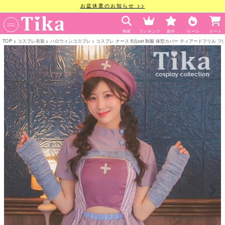
お盆休業のお知らせ >>
検索
ランキング
新作
セール
カート
TOP
コスプレ衣装
ハロウィンコスプレ
コスプレ ナース 6点set 制服 体型カバー ティアードフリル フ