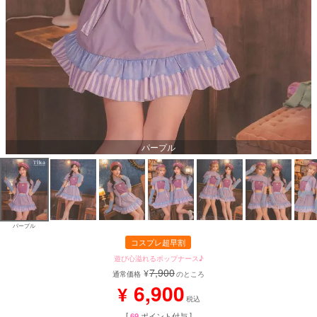
パープル
パープル
コスプレ超早割
遊び心溢れるポップナース♪
7,900
¥
通常価格
のところ
6,900
¥
税込
[
69
ポイント付与 ]