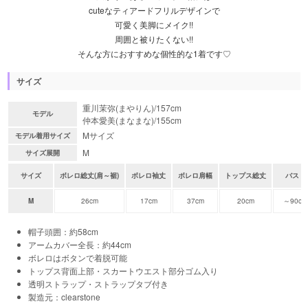
cuteなティアードフリルデザインで
可愛く美脚にメイク!!
周囲と被りたくない!!
そんな方におすすめな個性的な1着です♡
サイズ
重川茉弥(まやりん)/157cm
モデル
仲本愛美(まなまな)/155cm
Mサイズ
モデル着用サイズ
M
サイズ展開
サイズ
ボレロ総丈(肩～裾)
ボレロ袖丈
ボレロ肩幅
トップス総丈
バスト
M
26cm
17cm
37cm
20cm
～90cm
帽子頭囲：約58cm
アームカバー全長：約44cm
ボレロはボタンで着脱可能
トップス背面上部・スカートウエスト部分ゴム入り
透明ストラップ・ストラップタブ付き
製造元：clearstone