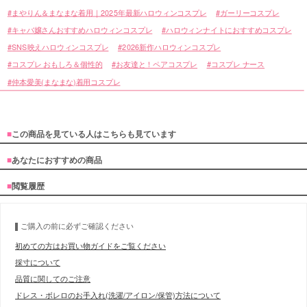
まやりん＆まなまな着用｜2025年最新ハロウィンコスプレ
ガーリーコスプレ
キャバ嬢さんおすすめハロウィンコスプレ
ハロウィンナイトにおすすめコスプレ
SNS映えハロウィンコスプレ
2026新作ハロウィンコスプレ
コスプレ おもしろ＆個性的
お友達と！ペアコスプレ
コスプレ ナース
仲本愛美(まなまな)着用コスプレ
■
この商品を見ている人はこちらも見ています
■
あなたにおすすめの商品
■
閲覧履歴
ご購入の前に必ずご確認ください
初めての方はお買い物ガイドをご覧ください
採寸について
品質に関してのご注意
ドレス・ボレロのお手入れ(洗濯/アイロン/保管)方法について