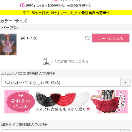
なら
月々2,300円
から。分割手数料無料
平日15時/土日祝12時までのご注文で
最短当日出荷
🚚💨
カラー
サイズ
パープル
Mサイズ
カートに入れる
サイズ詳細情報はこちら
ふわふわパニエ (同時購入でお得)
(
必
須
)
編みタイツ(同時購入でお得)
(