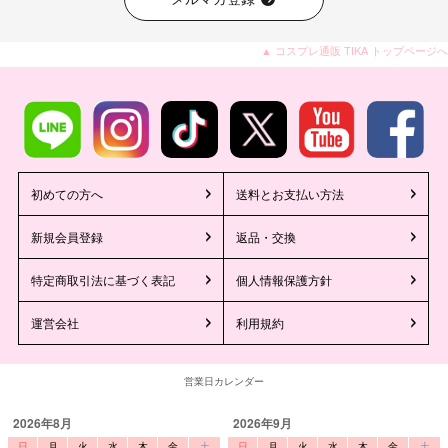
▲ コスプレ通販 TIKA トップページへ
初めての方へ
送料とお支払い方法
新規会員登録
返品・交換
特定商取引法に基づく表記
個人情報保護方針
運営会社
利用規約
営業日カレンダー
2026年8月
2026年9月
日
月
火
水
木
金
土
日
月
火
水
木
金
土