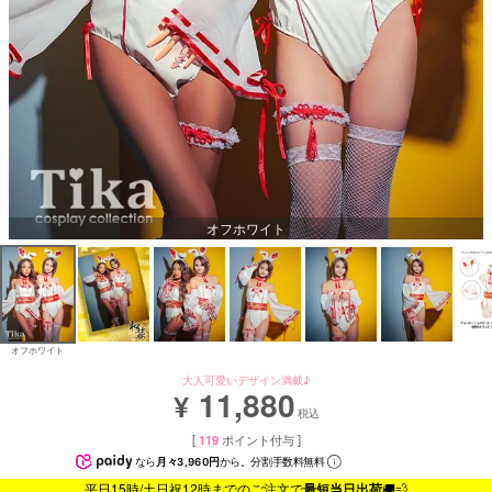
オフホワイト
オフホワイト
大人可愛いデザイン満載♪
11,880
¥
税込
[
119
ポイント付与 ]
なら
月々3,960円
から。分割手数料無料
平日15時/土日祝12時までのご注文で
最短当日出荷
🚚💨