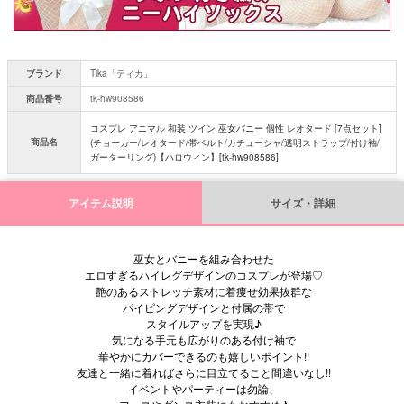
ブランド
Tika「ティカ」
商品番号
tk-hw908586
コスプレ アニマル 和装 ツイン 巫女バニー 個性 レオタード [7点セット]
商品名
(チョーカー/レオタード/帯ベルト/カチューシャ/透明ストラップ/付け袖/
ガーターリング)【ハロウィン】[tk-hw908586]
アイテム説明
サイズ・詳細
巫女とバニーを組み合わせた
エロすぎるハイレグデザインのコスプレが登場♡
艶のあるストレッチ素材に着痩せ効果抜群な
パイピングデザインと付属の帯で
スタイルアップを実現♪
気になる手元も広がりのある付け袖で
華やかにカバーできるのも嬉しいポイント!!
友達と一緒に着ればさらに目立てること間違いなし!!
イベントやパーティーは勿論、