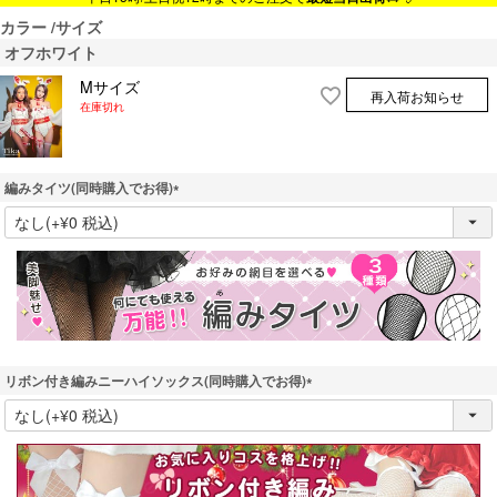
カラー
サイズ
オフホワイト
Mサイズ
再入荷お知らせ
在庫切れ
編みタイツ(同時購入でお得)
(
必
須
)
リボン付き編みニーハイソックス(同時購入でお得)
(
必
須
)