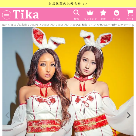
お盆休業のお知らせ >>
検索
ランキング
新作
セール
カート
TOP
コスプレ衣装
ハロウィンコスプレ
コスプレ アニマル 和装 ツイン 巫女バニー 個性 レオタード [7