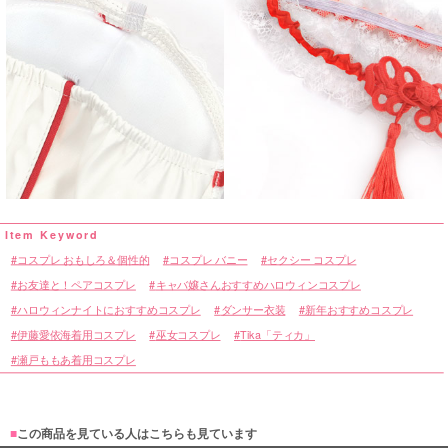
コスプレ おもしろ＆個性的
コスプレ バニー
セクシー コスプレ
お友達と！ペアコスプレ
キャバ嬢さんおすすめハロウィンコスプレ
ハロウィンナイトにおすすめコスプレ
ダンサー衣装
新年おすすめコスプレ
伊藤愛依海着用コスプレ
巫女コスプレ
Tika「ティカ」
瀬戸ももあ着用コスプレ
■
この商品を見ている人はこちらも見ています