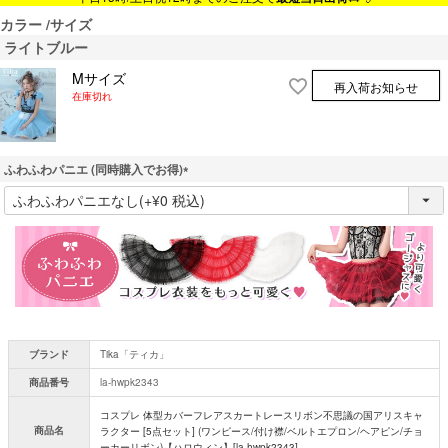
カラー
サイズ
ライトブルー
Mサイズ
再入荷お知らせ
在庫切れ
ふわふわパニエ (同時購入でお得)
(
必
須
)
ブランド
Tika「ティカ」
商品番号
la-hwpk2343
コスプレ 体型カバーフレアスカートレースリボン不思議の国アリスキャ
商品名
ラクター [5点セット] (ワンピース/付け襟/ベルトエプロン/ヘアピン/チョ
ーカーリボン)【ハロウィン】[la-hwpk2343]