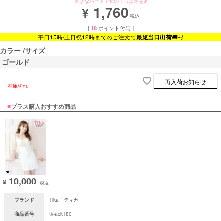
大きなハートで女の子っぽさを♪
1,760
¥
税込
[
18
ポイント付与 ]
平日15時/土日祝12時までのご注文で
最短当日出荷
🚚💨
カラー
サイズ
ゴールド
-
再入荷お知らせ
在庫切れ
■
プラス購入おすすめ商品
10,000
¥
税込
ブランド
Tika「ティカ」
商品番号
tk-ack180