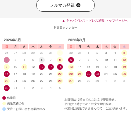
メルマガ登録
▲ キャバドレス・ドレス通販 トップページへ
営業日カレンダー
2026年8月
2026年9月
日
月
火
水
木
金
土
日
月
火
水
木
金
土
26
27
28
29
30
31
1
30
31
1
2
3
4
5
2
3
4
5
6
7
8
6
7
8
9
10
11
12
9
10
11
12
13
14
15
13
14
15
16
17
18
19
16
17
18
19
20
21
22
20
21
22
23
24
25
26
23
24
25
26
27
28
29
27
28
29
30
1
2
3
30
31
1
2
3
4
5
休業日
土日祝は12時までのご注文で即日発送。
発送業務のみ
平日は15時までのご注文で即日発送。
休業日は発送できませんので、ご注意願います。
受注・お問い合わせ業務のみ