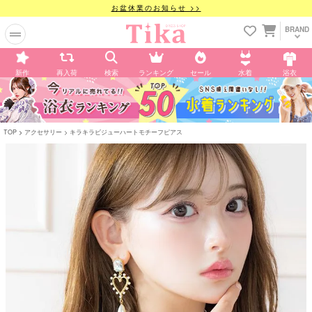
お盆休業のお知らせ >>
BRAND
新作
再入荷
検索
ランキング
セール
水着
浴衣
TOP
アクセサリー
キラキラビジューハートモチーフピアス