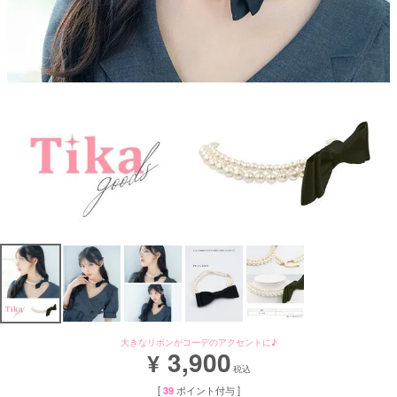
大きなリボンがコーデのアクセントに♪
3,900
¥
税込
[
39
ポイント付与 ]