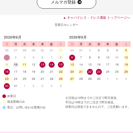
メルマガ登録
▲ キャバドレス・ドレス通販 トップページへ
営業日カレンダー
2026年8月
2026年9月
日
月
火
水
木
金
土
日
月
火
水
木
金
土
26
27
28
29
30
31
1
30
31
1
2
3
4
5
2
3
4
5
6
7
8
6
7
8
9
10
11
12
9
10
11
12
13
14
15
13
14
15
16
17
18
19
16
17
18
19
20
21
22
20
21
22
23
24
25
26
23
24
25
26
27
28
29
27
28
29
30
1
2
3
30
31
1
2
3
4
5
休業日
土日祝は12時までのご注文で即日発送。
発送業務のみ
平日は15時までのご注文で即日発送。
休業日は発送できませんので、ご注意願います。
受注・お問い合わせ業務のみ