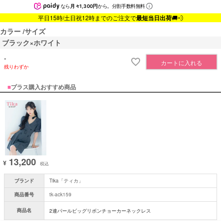
なら
月々1,300円
から。分割手数料無料
平日15時/土日祝12時までのご注文で
最短当日出荷
🚚💨
カラー
サイズ
ブラック×ホワイト
-
カートに入れる
残りわずか
■
プラス購入おすすめ商品
13,200
¥
税込
ブランド
Tika「ティカ」
商品番号
tk-ack159
商品名
2連パールビッグリボンチョーカーネックレス