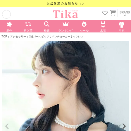
お盆休業のお知らせ >>
BRAND
新作
再入荷
検索
ランキング
セール
水着
浴衣
TOP
アクセサリー
2連パールビッグリボンチョーカーネックレス