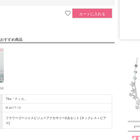
カートに入れる
■セット内
おすすめ商品
■注意事項
税込
Tika「ティカ」
tk-ac17-10
フラワーゴージャスビジューアクセサリー2点セット [ネックレス＋ピア
ス]