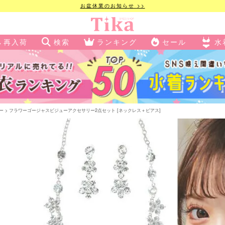
お盆休業のお知らせ >>
再入荷
検索
ランキング
セール
水
ー
フラワーゴージャスビジューアクセサリー2点セット [ネックレス＋ピアス]