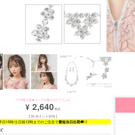
シルバー
7/16再入荷★コーデの格上げアイテム♪
2,640
¥
税込
[
26
ポイント付与 ]
平日15時/土日祝12時までのご注文で
最短当日出荷
🚚💨
ズ