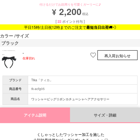
付けるだけでお顔周りを可愛くガーリーに♪
2,200
¥
税込
[
22
ポイント付与 ]
平日15時/土日祝12時までのご注文で
最短当日出荷
🚚💨
カラー
サイズ
ブラック
-
再入荷お知らせ
在庫切れ
ブランド
Tika「ティカ」
商品番号
tk-acfg05
商品名
ワッシャービッグリボンカチューシャヘアアクセサリー
アイテム説明
サイズ・詳細
くしゃっとしたワッシャー加工を施した
小顔効果抜群なビッグリボンカチューシャ♡