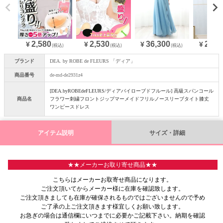
2,580
36,300
25,0
2,530
¥
¥
¥
¥
(税込)
(税込)
(税込)
ブランド
DEA. by ROBE de FLEURS 「ディア」
商品番号
de-md-de2931z4
OriginalBrand
[DEA.byROBEdeFLEURS/ディアバイローブドフルール] 高級スパンコール
商品名
フラワー刺繍フロントジップマーメイドフリルノースリーブタイト膝丈
ワンピースドレス
アイテム説明
サイズ・詳細
★★メーカーお取り寄せ商品★★
こちらはメーカーお取寄せ商品になります。
ご注文頂いてからメーカー様に在庫を確認致します。
ご注文頂きましても在庫が確保されるものではございませんので予め
ご了承の上ご注文頂きます様宜しくお願い致します。
お急ぎの場合は通信欄にいつまでに必要かご記載下さい。納期を確認