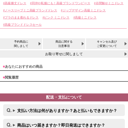
高級膝丈ドレス
同伴や私服にも！高級ブランドワンピース
谷間魅せミニドレス
ノースリーブミニ高級ブランドドレス
ジップデザイン高級ミニドレス
ブラのまま着れるドレス
ピンク ミニドレス
高級ミニドレス
高級ブランドドレスセール
予約商品に
商品に関する
キャンセル及び
関しまして
注意事項
ご変更について
お取り寄せに関しまして
■
あなたにおすすめの商品
■
閲覧履歴
配送・支払について
支払い方法は何がありますか？あと払いもできますか？
商品はいつ届きますか？即日発送はできますか？