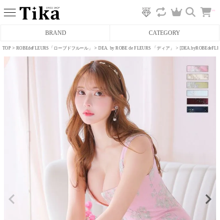
カ
BRAND
CATEGORY
ー
ト
へ
TOP
ROBEdeFLEURS「ローブドフルール」
DEA. by ROBE de FLEURS 「ディア」
[DEA.byROB
ミニドレス
タイトミニドレス
フレアミニドレス
膝丈ドレス
前ミニドレス
ロングドレス
タイトロングドレス