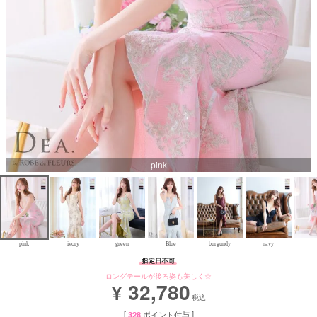
Aラインロングドレス
バースデードレス
pink
pink
ivory
green
Blue
burgundy
navy
ロングテールが後ろ姿も美しく☆
32,780
¥
税込
[
328
ポイント付与 ]