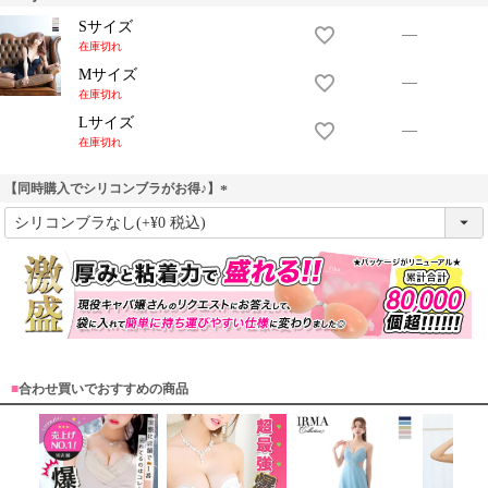
Sサイズ
—
在庫切れ
Mサイズ
—
在庫切れ
Lサイズ
—
在庫切れ
【同時購入でシリコンブラがお得♪】
(
必
須
)
■
合わせ買いでおすすめの商品