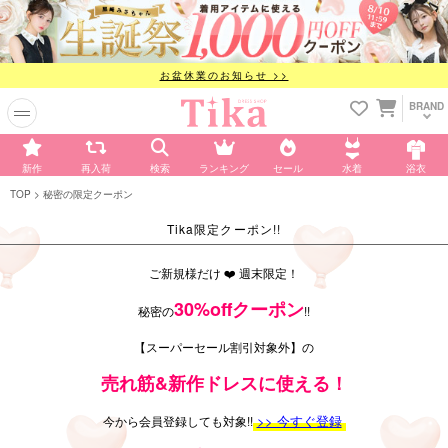
お盆休業のお知らせ >>
BRAND
新作
再入荷
検索
ランキング
セール
水着
浴衣
TOP
秘密の限定クーポン
Tika限定クーポン!!
ご新規様だけ ❤️ 週末限定！
30%offクーポン
秘密の
!!
【スーパーセール割引対象外】の
売れ筋&新作ドレスに使える！
>> 今すぐ登録
今から会員登録しても対象!!