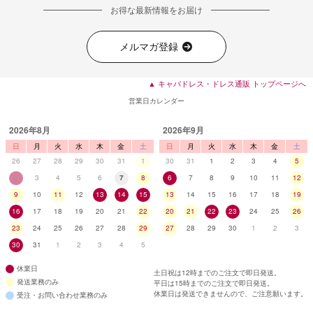
お得な最新情報をお届け
メルマガ登録
▲ キャバドレス・ドレス通販 トップページへ
営業日カレンダー
2026年8月
2026年9月
日
月
火
水
木
金
土
日
月
火
水
木
金
土
26
27
28
29
30
31
1
30
31
1
2
3
4
5
2
3
4
5
6
7
8
6
7
8
9
10
11
12
9
10
11
12
13
14
15
13
14
15
16
17
18
19
16
17
18
19
20
21
22
20
21
22
23
24
25
26
23
24
25
26
27
28
29
27
28
29
30
1
2
3
30
31
1
2
3
4
5
休業日
土日祝は12時までのご注文で即日発送。
発送業務のみ
平日は15時までのご注文で即日発送。
休業日は発送できませんので、ご注意願います。
受注・お問い合わせ業務のみ