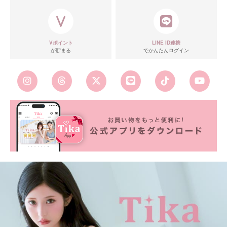
Vポイント
LINE ID連携
が貯まる
でかんたんログイン