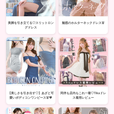
美脚を引き立てる♡スリットロン
魅惑のホルターネックドレス👗
グドレス
【美しさを引き出す♡】あざと可
同伴も店内もこれ一着♡Tikaドレ
愛いボディコンワンピース👗💖
ス着用レビュー