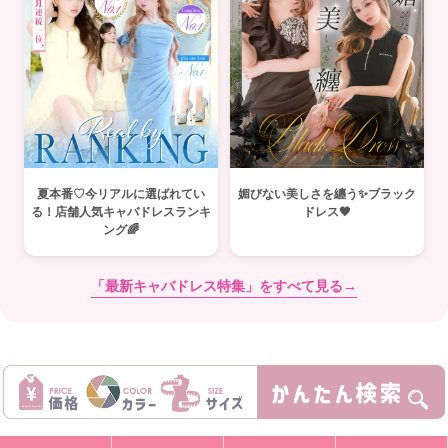
夏本番♡今リアルに選ばれてい
媚びない美しさを纏う✨ブラック
る！店舗人気キャバドレスランキ
ドレス🖤
ング🌈
「最新キャバドレス特集」をすべて見る→