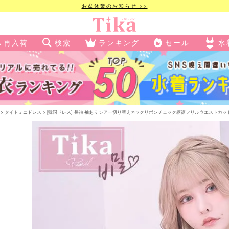
お盆休業のお知らせ >>
再入荷
検索
ランキング
セール
水
タイトミニドレス
[韓国ドレス] 長袖 袖ありシアー切り替えネックリボンチェック柄裾フリルウエストカットタ