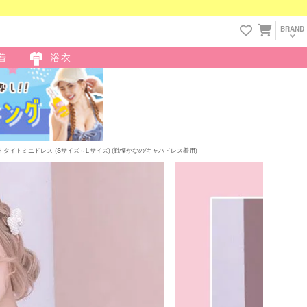
BRAND
着
浴衣
イトミニドレス (Sサイズ～Lサイズ) (戦慄かなの/キャバドレス着用)