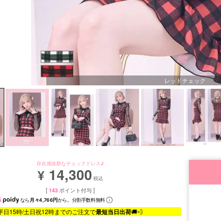
レッドチェック
存在感抜群なチェックドレス♪
14,300
¥
税込
[
143
ポイント付与 ]
なら
月々4,766円
から。分割手数料無料
平日15時/土日祝12時までのご注文で
最短当日出荷
🚚💨