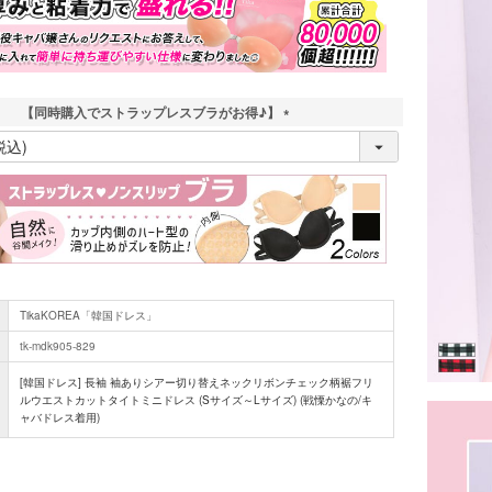
)
【同時購入でストラップレスブラがお得♪】
(
必
須
)
TikaKOREA「韓国ドレス」
tk-mdk905-829
[韓国ドレス] 長袖 袖ありシアー切り替えネックリボンチェック柄裾フリ
ルウエストカットタイトミニドレス (Sサイズ～Lサイズ) (戦慄かなの/キ
ャバドレス着用)