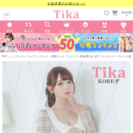
お盆休業のお知らせ >>
BRAND
新作
再入荷
検索
ランキング
セール
水着
浴衣
TOP
ミニドレス
フレアミニドレス
韓国ドレス ワンピース 長袖 襟付き 裾フリル ガーリー チェック柄 Aライ