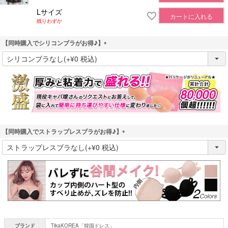
Lサイズ
カートに入れる
残りわずか
【同時購入でシリコンブラがお得♪】
(
必
須
)
【同時購入でストラップレスブラがお得♪】
(
必
須
)
ブランド
TikaKOREA「韓国ドレス」