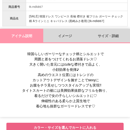
商品番号
tk-mdk867
[SALE] 韓国ドレス ワンピース 長袖 襟付き 裾フリル ガーリー チェック
商品名
柄 Aラインミニ キャバドレス (黒崎みさ着用) [tk-mdk867]
アイテム説明
イメージ
サイズ・詳細
韓国らしいガーリーなチェック柄とシルエットで
周囲と差をつけてくれるお洒落ドレス♡
大きく開いた首元にはcuteな襟付きで品よく、
小顔効果を発揮♪
高めのウエスト位置にはトレンドの
カットアウトデザインを施すことでsexyに
お腹をチラ見せしつつスタイルアップも実現!!
タイトスカートの裾には美脚効果抜群なフリルを飾り、
着るだけで女の子らしいシルエットに♡
伸縮性のある柔らか上質生地で
着心地も抜群なガーリードレスです♡
■サイズ表
カラー・サイズを選んでカートに入れる