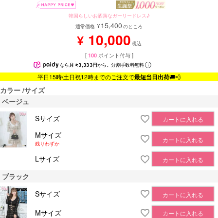
韓国らしいお洒落なガーリードレス♪
15,400
¥
通常価格
のところ
10,000
¥
税込
[
100
ポイント付与 ]
なら
月々3,333円
から。分割手数料無料
平日15時/土日祝12時までのご注文で
最短当日出荷
🚚💨
カラー
サイズ
ベージュ
Sサイズ
カートに入れる
Mサイズ
カートに入れる
残りわずか
Lサイズ
カートに入れる
ブラック
Sサイズ
カートに入れる
Mサイズ
カートに入れる