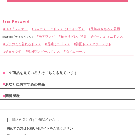
Tika「ティカ」
ふんわりミニドレス（Aライン系）
黒崎みさちゃん着用
モテワンピ
袖ありドレス特集
ベージュ ミニドレス
TikaPimil「ティカピミル」
ブラのまま着れるドレス
長袖ミニドレス
韓国ドレスアウトレット
チェック柄
韓国ワンピースドレス
タイムセール
■
この商品を見ている人はこちらも見ています
■
あなたにおすすめの商品
■
閲覧履歴
ご購入の前に必ずご確認ください
初めての方はお買い物ガイドをご覧ください