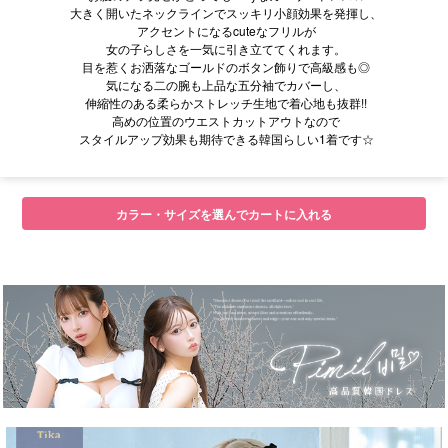
大きく開いたネックラインでスッキリ小顔効果を発揮し、
アクセントになるcuteなフリルが
女の子らしさを一気に引き立ててくれます。
目を惹くお洒落なゴールドのボタン飾りで高級感も◎
気になる二の腕も上品な五分袖でカバーし、
伸縮性のある柔らかストレッチ生地で着心地も抜群!!
高めの位置のウエストカットアウトなので
スタイルアップ効果も期待できる韓国らしい1着です☆
カラー・サイズを選んでカートに入れる