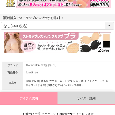
【同時購入でストラップレスブラがお得♪】
(
必
須
)
ブランド
TikaKOREA「韓国ドレス」
商品番号
tk-mdk166
[韓国ドレス] 袖あり ウエストカットフリル 五分袖 タイトミニドレス (S
商品名
サイズ～Lサイズ) (戦慄かなの/キャバドレス着用)
アイテム説明
サイズ・詳細
お腹のチラ見せがとってもsexyなガーリードレス☆