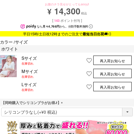
お腹のチラ見せがとってもsexy♪
14,300
¥
税込
[
143
ポイント付与 ]
なら
月々4,766円
から。分割手数料無料
平日15時/土日祝12時までのご注文で
最短当日出荷
🚚💨
カラー
サイズ
ホワイト
Sサイズ
再入荷お知らせ
在庫切れ
Mサイズ
再入荷お知らせ
在庫切れ
Lサイズ
再入荷お知らせ
在庫切れ
【同時購入でシリコンブラがお得♪】
(
必
須
)