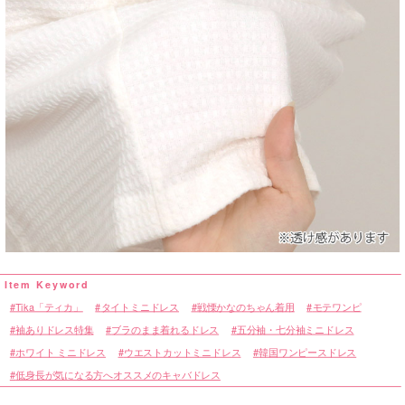
Tika「ティカ」
タイトミニドレス
戦慄かなのちゃん着用
モテワンピ
袖ありドレス特集
ブラのまま着れるドレス
五分袖・七分袖ミニドレス
ホワイト ミニドレス
ウエストカットミニドレス
韓国ワンピースドレス
低身長が気になる方へオススメのキャバドレス