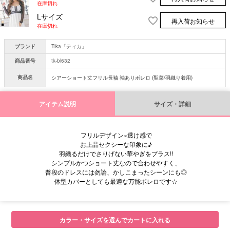
在庫切れ
Lサイズ
再入荷お知らせ
在庫切れ
ブランド
Tika「ティカ」
商品番号
tk-bl632
商品名
シアーショート丈フリル長袖 袖ありボレロ (聖菜/羽織り着用)
アイテム説明
サイズ・詳細
フリルデザイン×透け感で
お上品セクシーな印象に♪
羽織るだけでさりげない華やぎをプラス!!
シンプルかつショート丈なので合わせやすく、
普段のドレスには勿論、かしこまったシーンにも◎
体型カバーとしても最適な万能ボレロです☆
カラー・サイズを選んでカートに入れる