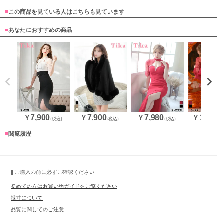
■
この商品を見ている人はこちらも見ています
■
あなたにおすすめの商品
7,900
11,0
7,900
7,980
¥
¥
¥
¥
(税込)
(税込)
(税込)
■
閲覧履歴
ご購入の前に必ずご確認ください
初めての方はお買い物ガイドをご覧ください
採寸について
品質に関してのご注意