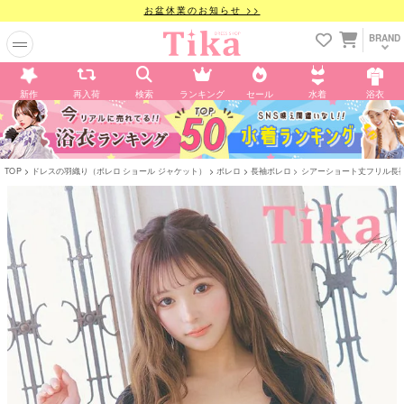
お盆休業のお知らせ >>
BRAND
新作
再入荷
検索
ランキング
セール
水着
浴衣
TOP
ドレスの羽織り（ボレロ ショール ジャケット）
ボレロ
長袖ボレロ
シアーショート丈フリル長袖 