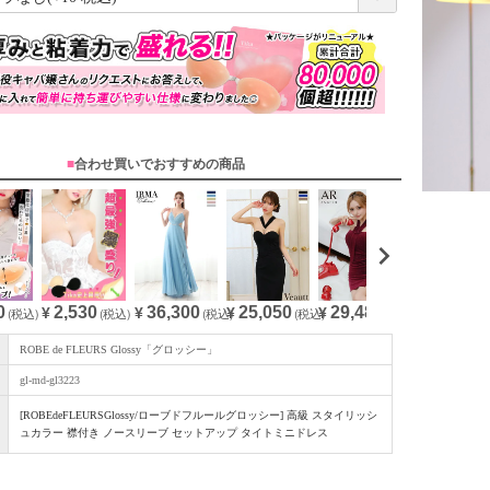
必
須
)
■
合わせ買いでおすすめの商品
0
36,300
25,050
29,480
32,780
2,530
(税込)
¥
(税込)
¥
(税込)
¥
(税込)
¥
(
¥
(税込)
ROBE de FLEURS Glossy「グロッシー」
gl-md-gl3223
[ROBEdeFLEURSGlossy/ローブドフルールグロッシー] 高級 スタイリッシ
ュカラー 襟付き ノースリーブ セットアップ タイトミニドレス