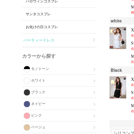
ハロウィンコスプレ
残
サンタコスプレ
white
お化けの日コスプレ
在
パーティードレス
在
カラーから探す
在
モノトーン
Black
ホワイト
在
ブラック
在
ネイビー
在
ピンク
ベージュ