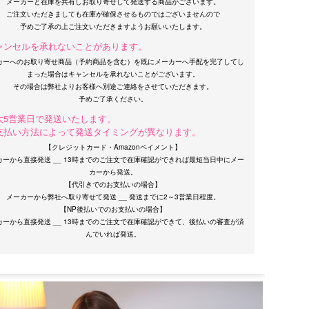
メーカーと在庫を共有しお取り寄せして発送する商品がございます。
ご注文いただきましても在庫が確保させるものではございませんので
ャンセルを承れないことがあります。
カーへのお取り寄せ商品（予約商品を含む）を既にメーカーへ手配を完了してし
まった場合はキャンセルを承れないことがございます。
その場合は弊社よりお客様へ別途ご連絡をさせていただきます。
大5営業日で発送いたします。
支払い方法によって発送タイミングが異なります。
【クレジットカード・Amazonペイメント】
カーから直接発送 __ 13時までのご注文で在庫確認ができれば最短当日中にメー
カーから発送。
【代引きでのお支払いの場合】
メーカーから弊社へ取り寄せて発送 __ 発送までに2～3営業日程度。
【NP後払いでのお支払いの場合】
カーから直接発送 __ 13時までのご注文で在庫確認ができて、後払いの審査が済