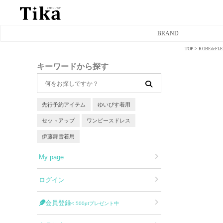
BRAND
TOP
ROBEde
ミニドレス
キーワードから探す
タイトミニドレス
フレアミニドレス
先行予約アイテム
ゆいぴす着用
セットアップ
ワンピースドレス
膝丈ドレス
伊藤舞雪着用
前ミニドレス
My page
ロングドレス
ログイン
タイトロングドレス
会員登録
< 500ptプレゼント中