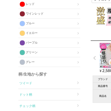
レッド
ワインレッド
ブルー
イエロー
パープル
グリーン
グレー
2,58
¥
柄/生地から探す
ブランド
ツイード
商品番号
ドット柄
商品名
チェック柄