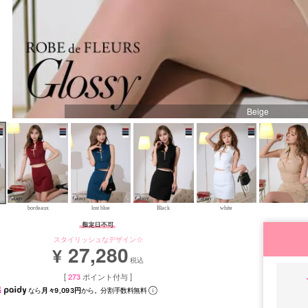
Beige
bordeaux
lost blue
Black
white
スタイリッシュなデザイン☆
27,280
¥
税込
[
273
ポイント付与 ]
なら
月々9,093円
から。分割手数料無料