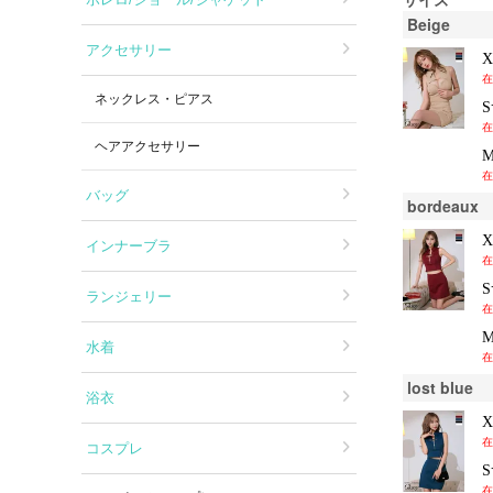
Beige
アクセサリー
在
ネックレス・ピアス
在
ヘアアクセサリー
在
バッグ
bordeaux
インナーブラ
在
ランジェリー
在
水着
在
lost blue
浴衣
在
コスプレ
在