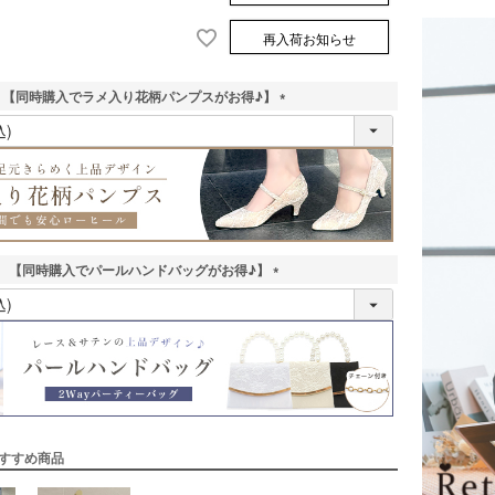
再入荷お知らせ
【同時購入でラメ入り花柄パンプスがお得♪】
(
必
須
)
【同時購入でパールハンドバッグがお得♪】
(
必
須
)
すすめ商品