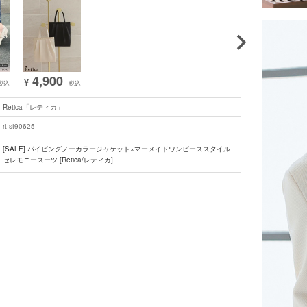
4,900
¥
税込
税込
Retica「レティカ」
rt-st90625
[SALE] パイピングノーカラージャケット×マーメイドワンピーススタイル
セレモニースーツ [Retica/レティカ]