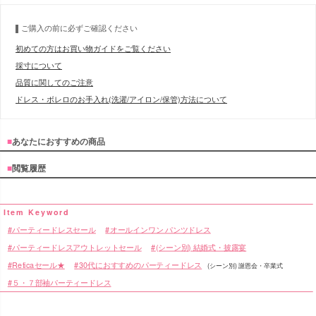
ご購入の前に必ずご確認ください
初めての方はお買い物ガイドをご覧ください
採寸について
品質に関してのご注意
ドレス・ボレロのお手入れ(洗濯/アイロン/保管)方法について
■
あなたにおすすめの商品
■
閲覧履歴
パーティードレスセール
オールインワン パンツドレス
パーティードレスアウトレットセール
(シーン別) 結婚式・披露宴
Reticaセール★
30代におすすめのパーティードレス
(シーン別) 謝恩会・卒業式
５・７部袖パーティードレス