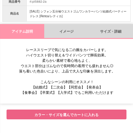
商品番号
rt-pt5882-2a
[SALE] シフォン五分袖ウエストゴムワンカラーパンツ結婚式パーティー
商品名
ドレス [Retica/レティカ]
アイテム説明
イメージ
サイズ・詳細
レーススリーブで気になる二の腕をカバーします。
ハイウエスト切り替え＆ワイドパンツで脚長効果。
柔らかい素材で着心地もよく、
ウエスト部分はゴムなので長時間の着用でも疲れません◎
落ち着いた色合いにより、上品で大人な印象を演出します。
こんなシーンの利用にオススメ！
【結婚式】【二次会】【同窓会】【発表会】
【食事会】【卒業式】【入学式】でもご利用いただけます
■モデル
カラー・サイズを選んでカートに入れる
■サイズ表