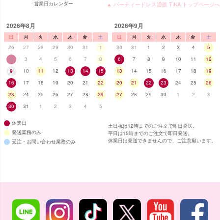
営業日カレンダー
▲ パーティードレス通販 TIKA トップページへ
2026年8月
2026年9月
日
月
火
水
木
金
土
日
月
火
水
木
金
土
26
27
28
29
30
31
1
30
31
1
2
3
4
5
2
3
4
5
6
7
8
6
7
8
9
10
11
12
9
10
11
12
13
14
15
13
14
15
16
17
18
19
16
17
18
19
20
21
22
20
21
22
23
24
25
26
23
24
25
26
27
28
29
27
28
29
30
1
2
3
30
31
1
2
3
4
5
休業日
土日祝は12時までのご注文で即日発送。
発送業務のみ
平日は15時までのご注文で即日発送。
休業日は発送できませんので、ご注意願います。
受注・お問い合わせ業務のみ