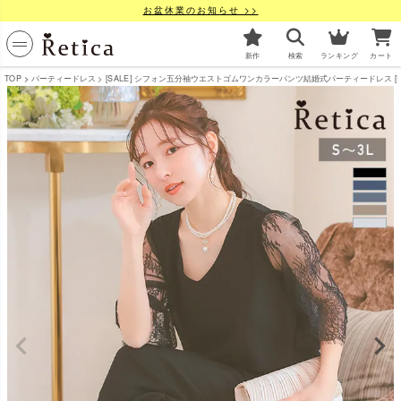
お盆休業のお知らせ >>
新作
検索
ランキング
カート
TOP
パーティードレス
[SALE] シフォン五分袖ウエストゴムワンカラーパンツ結婚式パーティードレス [Ret