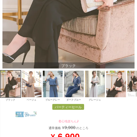
ブラック
ブラック
ベージュ
ブルーグレー
ダークブルー
グレージュ
パーティーセール
着心地楽ちん♪
9,900
¥
通常価格
のところ
6,900
¥