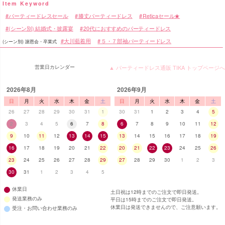
パーティードレスセール
膝丈パーティードレス
Reticaセール★
(シーン別) 結婚式・披露宴
20代におすすめのパーティードレス
大川藍着用
５・７部袖パーティードレス
(シーン別) 謝恩会・卒業式
営業日カレンダー
▲ パーティードレス通販 TIKA トップページへ
2026年8月
2026年9月
日
月
火
水
木
金
土
日
月
火
水
木
金
土
26
27
28
29
30
31
1
30
31
1
2
3
4
5
2
3
4
5
6
7
8
6
7
8
9
10
11
12
9
10
11
12
13
14
15
13
14
15
16
17
18
19
16
17
18
19
20
21
22
20
21
22
23
24
25
26
23
24
25
26
27
28
29
27
28
29
30
1
2
3
30
31
1
2
3
4
5
休業日
土日祝は12時までのご注文で即日発送。
発送業務のみ
平日は15時までのご注文で即日発送。
休業日は発送できませんので、ご注意願います。
受注・お問い合わせ業務のみ