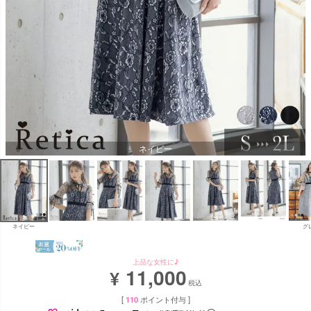
ネイビー
ネイビー
グ
上品な女性に♪
11,000
¥
税込
[
110
ポイント付与 ]