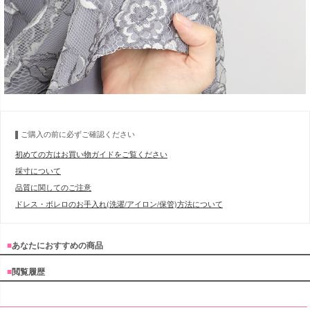
ご購入の前に必ずご確認ください
初めての方はお買い物ガイドをご覧ください
採寸について
品質に関してのご注意
ドレス・ボレロのお手入れ(洗濯/アイロン/保管)方法について
■
あなたにおすすめの商品
■
閲覧履歴