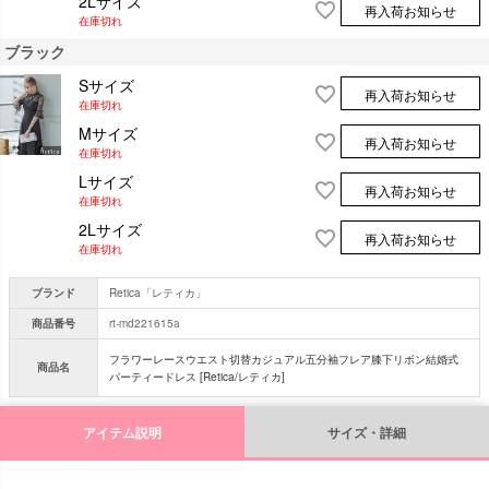
2Lサイズ
再入荷お知らせ
在庫切れ
ブラック
Sサイズ
再入荷お知らせ
在庫切れ
Mサイズ
再入荷お知らせ
在庫切れ
Lサイズ
再入荷お知らせ
在庫切れ
2Lサイズ
再入荷お知らせ
在庫切れ
ブランド
Retica「レティカ」
商品番号
rt-md221615a
フラワーレースウエスト切替カジュアル五分袖フレア膝下リボン結婚式
商品名
パーティードレス [Retica/レティカ]
アイテム説明
サイズ・詳細