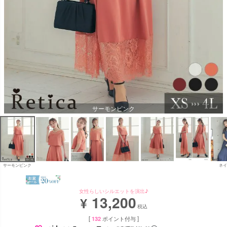
サーモンピンク
サーモンピンク
ネイ
女性らしいシルエットを演出♪
13,200
¥
税込
[
132
ポイント付与 ]