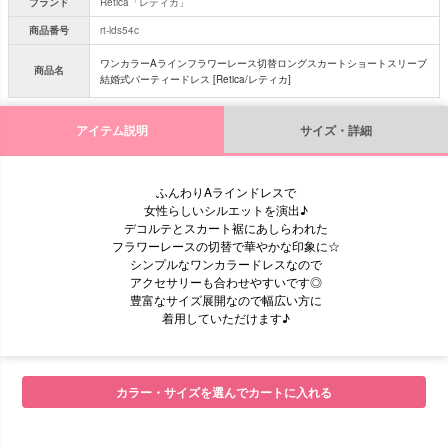
ブランド
Retica「レティカ」
商品番号
rt-lds54c
ワンカラーAラインフラワーレース切替ロングスカートショートスリーブ
商品名
結婚式パーティードレス [Retica/レティカ]
アイテム説明
サイズ・詳細
ふんわりAラインドレスで
女性らしいシルエットを演出♪
デコルテとスカート裾にあしらわれた
フラワーレースの切替で華やかな印象に☆
シンプルなワンカラードレスなので
アクセサリーも合わせやすいです◎
豊富なサイズ展開なので幅広い方に
着用していただけます♪
カラー・サイズを選んでカートに入れる