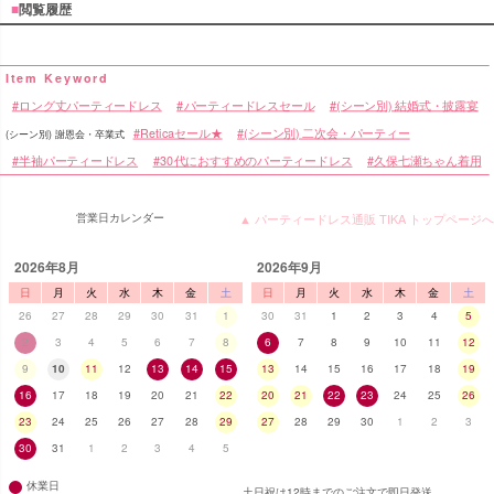
■
閲覧履歴
ロング丈パーティードレス
パーティードレスセール
(シーン別) 結婚式・披露宴
Reticaセール★
(シーン別) 二次会・パーティー
(シーン別) 謝恩会・卒業式
半袖パーティードレス
30代におすすめのパーティードレス
久保七瀬ちゃん着用
営業日カレンダー
▲ パーティードレス通販 TIKA トップページへ
2026年8月
2026年9月
日
月
火
水
木
金
土
日
月
火
水
木
金
土
26
27
28
29
30
31
1
30
31
1
2
3
4
5
2
3
4
5
6
7
8
6
7
8
9
10
11
12
9
10
11
12
13
14
15
13
14
15
16
17
18
19
16
17
18
19
20
21
22
20
21
22
23
24
25
26
23
24
25
26
27
28
29
27
28
29
30
1
2
3
30
31
1
2
3
4
5
休業日
土日祝は12時までのご注文で即日発送。