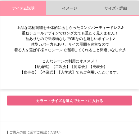
アイテム説明
イメージ
サイズ・詳細
上品な花柄刺繍を全体的にあしらったロングパーティードレス♪
重ねチュールデザインでロング丈でも重たく見えません！
袖ありなので羽織物なしでOKなのも嬉しいポイント♪
体型カバー力もあり、サイズ展開も豊富なので
着る人を選ばず様々なシーンで活躍してくれること間違いなし☆彡
こんなシーンの利用にオススメ！
【結婚式】【二次会】【同窓会】【発表会】
【食事会】【卒業式】【入学式】でもご利用いただけます。
■モデル
カラー・サイズを選んでカートに入れる
■サイズ表
ご購入の前に必ずご確認ください