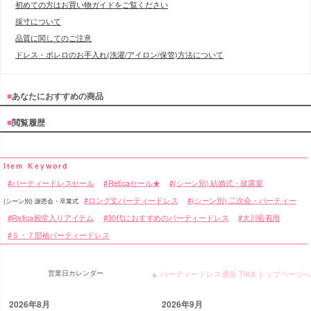
初めての方はお買い物ガイドをご覧ください
採寸について
品質に関してのご注意
ドレス・ボレロのお手入れ(洗濯/アイロン/保管)方法について
■
あなたにおすすめの商品
■
閲覧履歴
パーティードレスセール
Reticaセール★
(シーン別) 結婚式・披露宴
ロング丈パーティードレス
(シーン別) 二次会・パーティー
(シーン別) 謝恩会・卒業式
Retica殿堂入りアイテム
30代におすすめのパーティードレス
大川藍着用
５・７部袖パーティードレス
営業日カレンダー
▲ パーティードレス通販 TIKA トップページへ
2026年8月
2026年9月