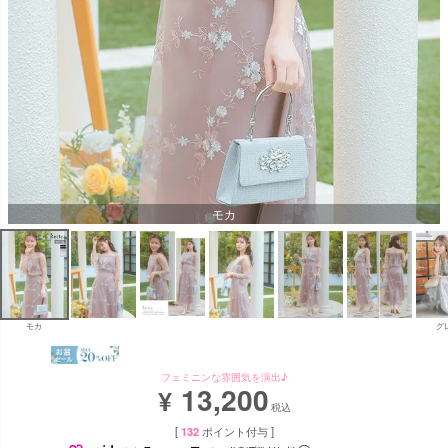
モカ
モカ
グ
フェミニンな雰囲気を演出♪
13,200
¥
税込
[
132
ポイント付与 ]