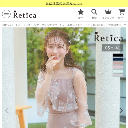
お盆休業のお知らせ >>
新作
検索
ランキング
カート
TOP
パーティードレス
シアーフリルフラワーチュールロングスカート七分袖ベルスリーブ結婚式パーティードレス