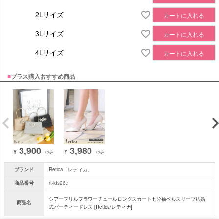
2Lサイズ
カートに入れる
3Lサイズ
カートに入れる
4Lサイズ
カートに入れる
■
プラス購入おすすめ商品
3,900
3,980
¥
¥
税込
税込
ブランド
Retica「レティカ」
商品番号
rt-lds26c
シアーフリルフラワーチュールロングスカート七分袖ベルスリーブ結婚
商品名
式パーティードレス [Retica/レティカ]