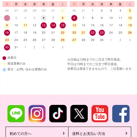
日
月
火
水
木
金
土
日
月
火
水
木
金
土
26
27
28
29
30
31
1
30
31
1
2
3
4
5
2
3
4
5
6
7
8
6
7
8
9
10
11
12
9
10
11
12
13
14
15
13
14
15
16
17
18
19
16
17
18
19
20
21
22
20
21
22
23
24
25
26
23
24
25
26
27
28
29
27
28
29
30
1
2
3
30
31
1
2
3
4
5
休業日
土日祝は12時までのご注文で即日発送。
発送業務のみ
平日は15時までのご注文で即日発送。
休業日は発送できませんので、ご注意願います。
受注・お問い合わせ業務のみ
初めての方へ
送料とお支払い方法