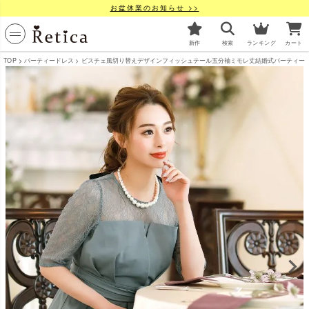
お盆休業のお知らせ >>
新作
検索
ランキング
カート
TOP
パーティードレス
ビスチェ風切り替えデザインフィッシュテール五分袖ミモレ丈結婚式パーティードレス [