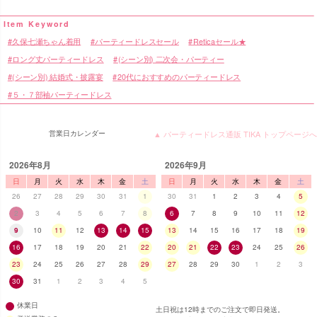
久保七瀬ちゃん着用
パーティードレスセール
Reticaセール★
ロング丈パーティードレス
(シーン別) 二次会・パーティー
(シーン別) 結婚式・披露宴
20代におすすめのパーティードレス
５・７部袖パーティードレス
営業日カレンダー
▲ パーティードレス通販 TIKA トップページへ
2026年8月
2026年9月
日
月
火
水
木
金
土
日
月
火
水
木
金
土
26
27
28
29
30
31
1
30
31
1
2
3
4
5
2
3
4
5
6
7
8
6
7
8
9
10
11
12
9
10
11
12
13
14
15
13
14
15
16
17
18
19
16
17
18
19
20
21
22
20
21
22
23
24
25
26
23
24
25
26
27
28
29
27
28
29
30
1
2
3
30
31
1
2
3
4
5
休業日
土日祝は12時までのご注文で即日発送。