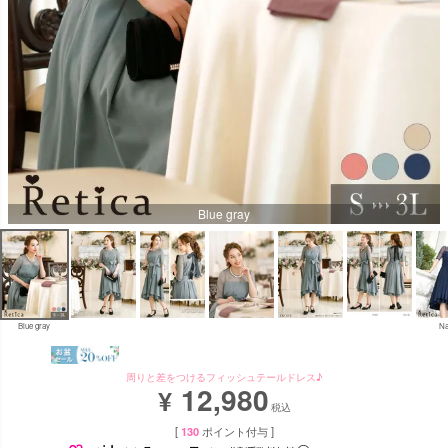
Blue gray
Blue gray
Na
周りと差をつけるフィッシュテールドレス♪
12,980
¥
税込
[
130
ポイント付与 ]