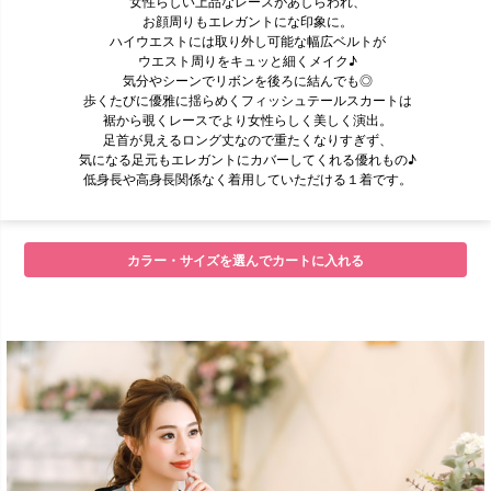
女性らしい上品なレースがあしらわれ、
お顔周りもエレガントにな印象に。
ハイウエストには取り外し可能な幅広ベルトが
ウエスト周りをキュッと細くメイク♪
気分やシーンでリボンを後ろに結んでも◎
歩くたびに優雅に揺らめくフィッシュテールスカートは
裾から覗くレースでより女性らしく美しく演出。
足首が見えるロング丈なので重たくなりすぎず、
気になる足元もエレガントにカバーしてくれる優れもの♪
低身長や高身長関係なく着用していただける１着です。
カラー・サイズを選んでカートに入れる