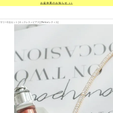
お盆休業のお知らせ >>
2点セット [ネックレス＋ピアス] [Retica/レティカ]