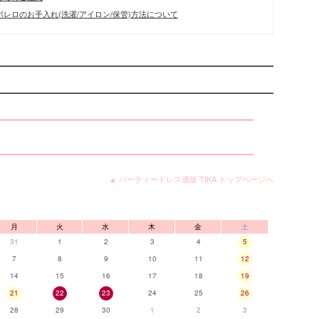
レロのお手入れ(洗濯/アイロン/保管)方法について
▲ パーティードレス通販 TIKA トップページへ
月
火
水
木
金
土
31
1
2
3
4
5
7
8
9
10
11
12
14
15
16
17
18
19
21
22
23
24
25
26
28
29
30
1
2
3