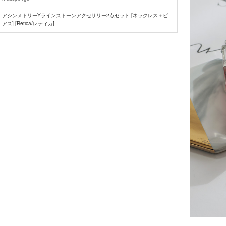
アシンメトリーYラインストーンアクセサリー2点セット [ネックレス＋ピ
アス] [Retica/レティカ]
■注意事項