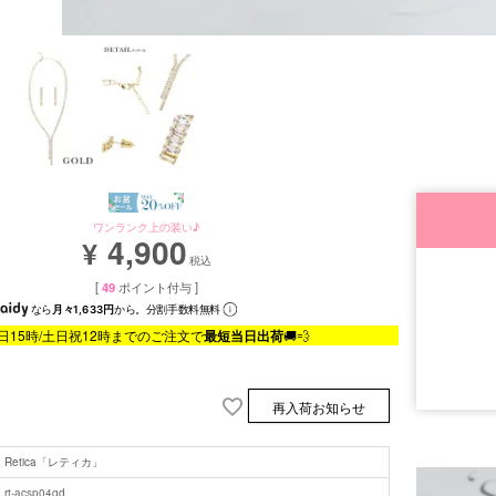
ワンランク上の装い♪
4,900
¥
税込
[
49
ポイント付与 ]
なら
月々1,633円
から。分割手数料無料
日15時/土日祝12時までのご注文で
最短当日出荷
🚚💨
■セット内容
再入荷お知らせ
Retica「レティカ」
■サイズ
rt-acsp04gd