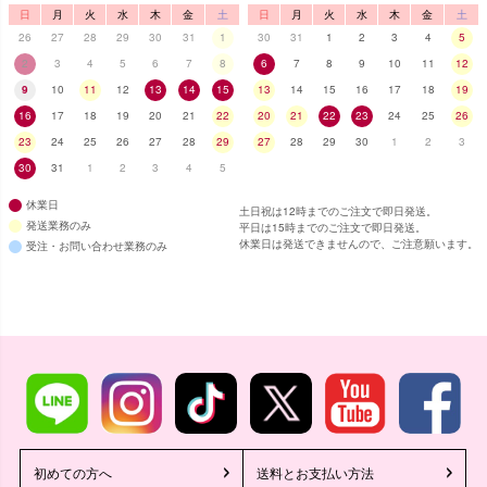
日
月
火
水
木
金
土
日
月
火
水
木
金
土
26
27
28
29
30
31
1
30
31
1
2
3
4
5
2
3
4
5
6
7
8
6
7
8
9
10
11
12
9
10
11
12
13
14
15
13
14
15
16
17
18
19
16
17
18
19
20
21
22
20
21
22
23
24
25
26
23
24
25
26
27
28
29
27
28
29
30
1
2
3
30
31
1
2
3
4
5
休業日
土日祝は12時までのご注文で即日発送。
発送業務のみ
平日は15時までのご注文で即日発送。
休業日は発送できませんので、ご注意願います。
受注・お問い合わせ業務のみ
初めての方へ
送料とお支払い方法