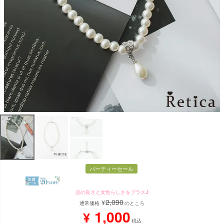
パーティーセール
品の良さと女性らしさをプラス♪
2,090
¥
通常価格
のところ
1,000
¥
税込