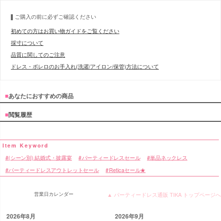
ご購入の前に必ずご確認ください
初めての方はお買い物ガイドをご覧ください
採寸について
品質に関してのご注意
ドレス・ボレロのお手入れ(洗濯/アイロン/保管)方法について
■
あなたにおすすめの商品
■
閲覧履歴
(シーン別) 結婚式・披露宴
パーティードレスセール
単品ネックレス
パーティードレスアウトレットセール
Reticaセール★
営業日カレンダー
▲ パーティードレス通販 TIKA トップページへ
2026年8月
2026年9月