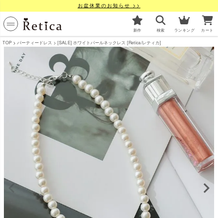
お盆休業のお知らせ >>
新作
検索
ランキング
カート
TOP
パーティードレス
[SALE] ホワイトパールネックレス [Retica/レティカ]