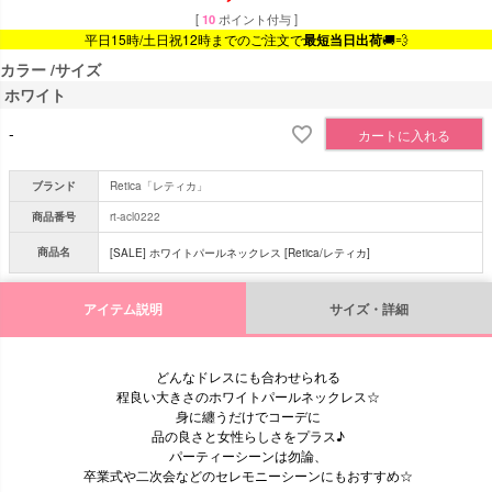
[
10
ポイント付与 ]
平日15時/土日祝12時までのご注文で
最短当日出荷
🚚💨
カラー
サイズ
ホワイト
-
カートに入れる
ブランド
Retica「レティカ」
商品番号
rt-acl0222
商品名
[SALE] ホワイトパールネックレス [Retica/レティカ]
アイテム説明
サイズ・詳細
どんなドレスにも合わせられる
程良い大きさのホワイトパールネックレス☆
身に纏うだけでコーデに
品の良さと女性らしさをプラス♪
パーティーシーンは勿論、
卒業式や二次会などのセレモニーシーンにもおすすめ☆