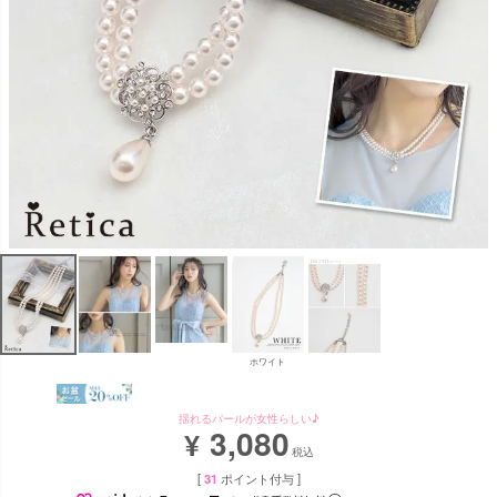
ホワイト
揺れるパールが女性らしい♪
3,080
¥
税込
[
31
ポイント付与 ]