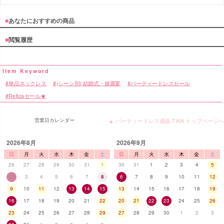
■
あなたにおすすめの商品
■
閲覧履歴
単品ネックレス
(シーン別) 結婚式・披露宴
パーティードレスセール
Reticaセール★
営業日カレンダー
▲ パーティードレス通販 TIKA トップページへ
2026年8月
2026年9月
日
月
火
水
木
金
土
日
月
火
水
木
金
土
26
27
28
29
30
31
1
30
31
1
2
3
4
5
2
3
4
5
6
7
8
6
7
8
9
10
11
12
9
10
11
12
13
14
15
13
14
15
16
17
18
19
16
17
18
19
20
21
22
20
21
22
23
24
25
26
23
24
25
26
27
28
29
27
28
29
30
1
2
3