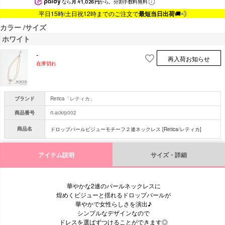
なら
月々1,026円
から。分割手数料無料
平日15時/土日祝12時までのご注文で
最短当日出荷
🚚💨
カラー
サイズ
ホワイト
-
再入荷お知らせ
在庫切れ
ブランド
Retica「レティカ」
商品番号
rt-ackrp002
商品名
ドロップパールビジューモチーフ２連ネックレス [Retica/レティカ]
アイテム説明
サイズ・詳細
華やかな2連のパールネックレスに
煌めくビジューと揺れるドロップパールが
華やかで女性らしさを演出♪
シンプルなデザインなので
ドレスを選ばずつけることができます◎