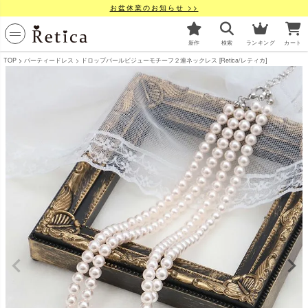
お盆休業のお知らせ >>
新作
検索
ランキング
カート
TOP
パーティードレス
ドロップパールビジューモチーフ２連ネックレス [Retica/レティカ]