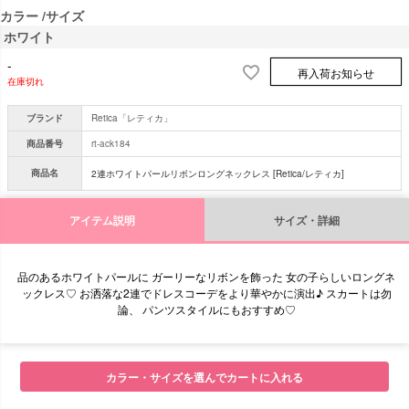
カラー
サイズ
ホワイト
-
再入荷お知らせ
在庫切れ
ブランド
Retica「レティカ」
商品番号
rt-ack184
商品名
2連ホワイトパールリボンロングネックレス [Retica/レティカ]
アイテム説明
サイズ・詳細
品のあるホワイトパールに ガーリーなリボンを飾った 女の子らしいロングネ
ックレス♡ お洒落な2連でドレスコーデをより華やかに演出♪ スカートは勿
論、 パンツスタイルにもおすすめ♡
■セット内容
カラー・サイズを選んでカートに入れる
■サイズ