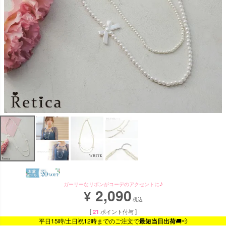
ガーリーなリボンがコーデのアクセントに♪
2,090
¥
税込
[
21
ポイント付与 ]
平日15時/土日祝12時までのご注文で
最短当日出荷
🚚💨