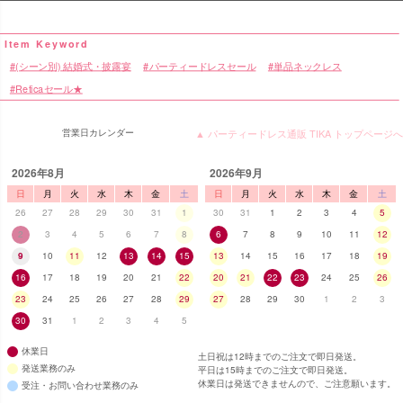
(シーン別) 結婚式・披露宴
パーティードレスセール
単品ネックレス
Reticaセール★
営業日カレンダー
▲ パーティードレス通販 TIKA トップページへ
2026年8月
2026年9月
日
月
火
水
木
金
土
日
月
火
水
木
金
土
26
27
28
29
30
31
1
30
31
1
2
3
4
5
2
3
4
5
6
7
8
6
7
8
9
10
11
12
9
10
11
12
13
14
15
13
14
15
16
17
18
19
16
17
18
19
20
21
22
20
21
22
23
24
25
26
23
24
25
26
27
28
29
27
28
29
30
1
2
3
30
31
1
2
3
4
5
休業日
土日祝は12時までのご注文で即日発送。
発送業務のみ
平日は15時までのご注文で即日発送。
休業日は発送できませんので、ご注意願います。
受注・お問い合わせ業務のみ