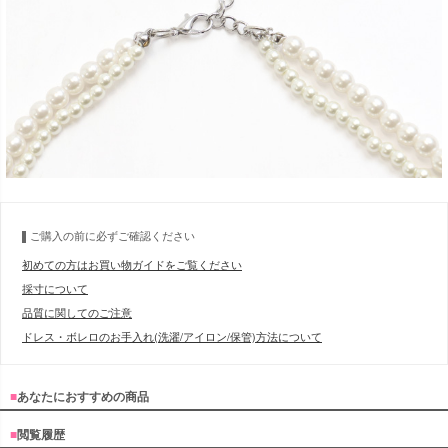
ご購入の前に必ずご確認ください
初めての方はお買い物ガイドをご覧ください
採寸について
品質に関してのご注意
ドレス・ボレロのお手入れ(洗濯/アイロン/保管)方法について
■
あなたにおすすめの商品
■
閲覧履歴