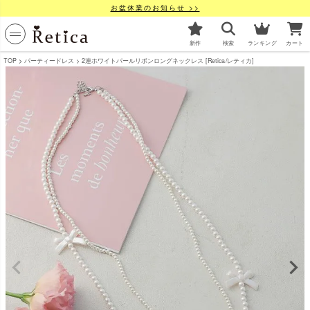
お盆休業のお知らせ >>
新作
検索
ランキング
カート
TOP
パーティードレス
2連ホワイトパールリボンロングネックレス [Retica/レティカ]