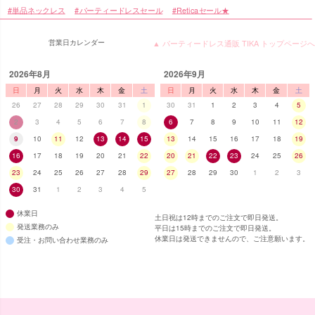
単品ネックレス
パーティードレスセール
Reticaセール★
営業日カレンダー
▲ パーティードレス通販 TIKA トップページへ
2026年8月
2026年9月
日
月
火
水
木
金
土
日
月
火
水
木
金
土
26
27
28
29
30
31
1
30
31
1
2
3
4
5
2
3
4
5
6
7
8
6
7
8
9
10
11
12
9
10
11
12
13
14
15
13
14
15
16
17
18
19
16
17
18
19
20
21
22
20
21
22
23
24
25
26
23
24
25
26
27
28
29
27
28
29
30
1
2
3
30
31
1
2
3
4
5
休業日
土日祝は12時までのご注文で即日発送。
発送業務のみ
平日は15時までのご注文で即日発送。
休業日は発送できませんので、ご注意願います。
受注・お問い合わせ業務のみ