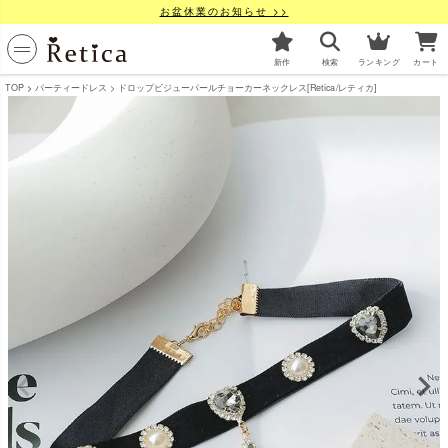
お盆休業のお知らせ >>
新作
検索
ランキング
カート
TOP
パーティードレス
ドロップビジューパールチョーカーネックレス[Retica/レティカ]