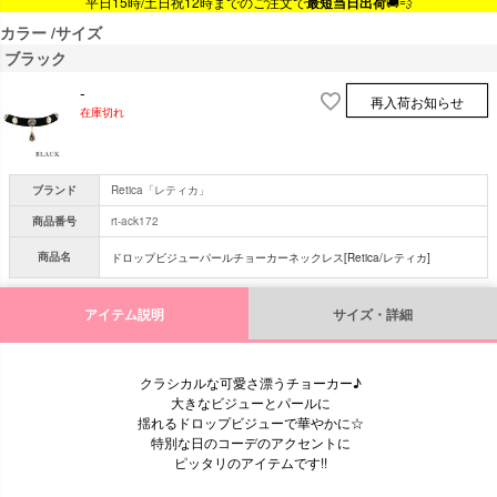
平日15時/土日祝12時までのご注文で
最短当日出荷
🚚💨
カラー
サイズ
ブラック
-
再入荷お知らせ
在庫切れ
ブランド
Retica「レティカ」
商品番号
rt-ack172
商品名
ドロップビジューパールチョーカーネックレス[Retica/レティカ]
アイテム説明
サイズ・詳細
クラシカルな可愛さ漂うチョーカー♪
大きなビジューとパールに
揺れるドロップビジューで華やかに☆
特別な日のコーデのアクセントに
ピッタリのアイテムです!!
■サイズ