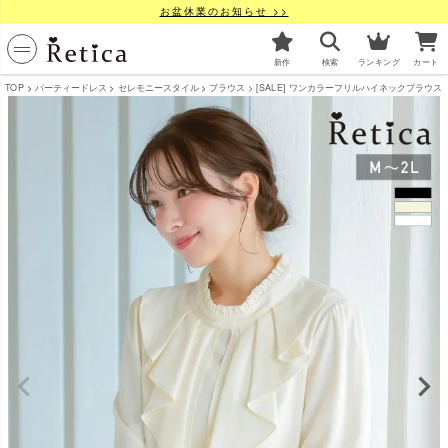
お盆休業のお知らせ >>
新作
検索
ランキング
カート
TOP
パーティードレス
セレモニースタイル
ブラウス
[SALE] ワンカラーフリルハイネックブラウス [Re