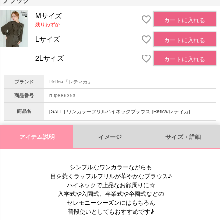
Mサイズ
カートに入れる
残りわずか
Lサイズ
カートに入れる
2Lサイズ
カートに入れる
ブランド
Retica「レティカ」
商品番号
rt-tp88635a
商品名
[SALE] ワンカラーフリルハイネックブラウス [Retica/レティカ]
アイテム説明
イメージ
サイズ・詳細
シンプルなワンカラーながらも
目を惹くラッフルフリルが華やかなブラウス♪
ハイネックで上品なお顔周りに☆
入学式や入園式、卒業式や卒園式などの
セレモニーシーズンにはもちろん
普段使いとしてもおすすめです♪