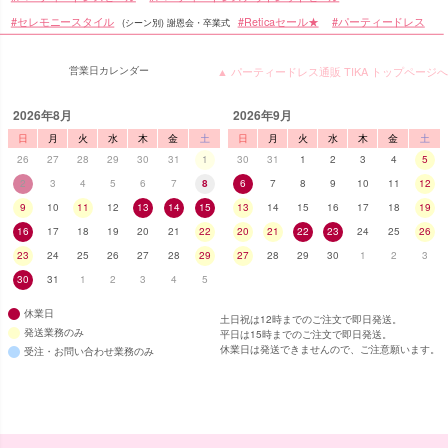
セレモニースタイル
Reticaセール★
パーティードレス
(シーン別) 謝恩会・卒業式
営業日カレンダー
▲ パーティードレス通販 TIKA トップページへ
2026年8月
2026年9月
日
月
火
水
木
金
土
日
月
火
水
木
金
土
26
27
28
29
30
31
1
30
31
1
2
3
4
5
2
3
4
5
6
7
8
6
7
8
9
10
11
12
9
10
11
12
13
14
15
13
14
15
16
17
18
19
16
17
18
19
20
21
22
20
21
22
23
24
25
26
■スペック表
23
24
25
26
27
28
29
27
28
29
30
1
2
3
30
31
1
2
3
4
5
休業日
土日祝は12時までのご注文で即日発送。
発送業務のみ
平日は15時までのご注文で即日発送。
休業日は発送できませんので、ご注意願います。
受注・お問い合わせ業務のみ