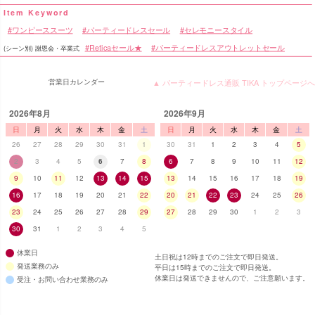
ワンピーススーツ
パーティードレスセール
セレモニースタイル
Reticaセール★
パーティードレスアウトレットセール
(シーン別) 謝恩会・卒業式
営業日カレンダー
▲ パーティードレス通販 TIKA トップページへ
2026年8月
2026年9月
日
月
火
水
木
金
土
日
月
火
水
木
金
土
26
27
28
29
30
31
1
30
31
1
2
3
4
5
2
3
4
5
6
7
8
6
7
8
9
10
11
12
9
10
11
12
13
14
15
13
14
15
16
17
18
19
16
17
18
19
20
21
22
20
21
22
23
24
25
26
23
24
25
26
27
28
29
27
28
29
30
1
2
3
30
31
1
2
3
4
5
休業日
土日祝は12時までのご注文で即日発送。
発送業務のみ
平日は15時までのご注文で即日発送。
休業日は発送できませんので、ご注意願います。
受注・お問い合わせ業務のみ