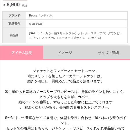
6,900
¥
税込
ブランド
Retica「レティカ」
商品番号
rt-st88628
[SALE] ノーカラー袖スリットジャケット×ノースリーブロングワンピー
商品名
ス セットアップセレモニースーツ(Sサイズ～3Lサイズ)
アイテム説明
イメージ
サイズ・詳細
ジャケットとワンピースのセットスーツ。
袖にスリットを施したノーカラージャケットは、
動きを演出し、羽織るだけで品よく決まります。
落ち感のある素材のノースリーブワンピースは、身体のラインを拾いにくく、
ヒップや太ももを自然にカバー。
縦のラインを強調し、すらっとした印象に仕上げてくれます
。 程よくゆとりがあり、長時間の着用もストレスフリー。
S〜3Lまでの豊富なサイズ展開で、体型や身長に合わせて選べるのも安心ポイ
ント。
セットでの着用はもちろん、ジャケット・ワンピースそれぞれ単品使いもで