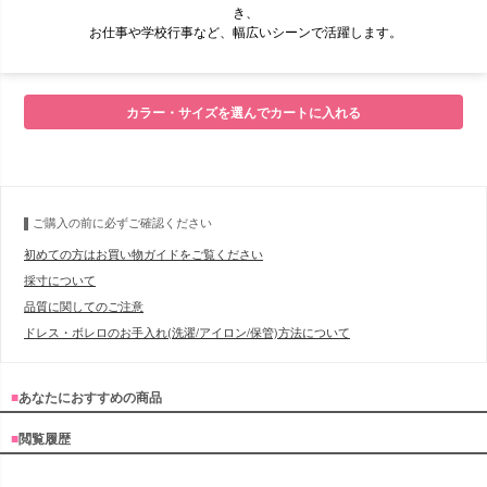
き、
お仕事や学校行事など、幅広いシーンで活躍します。
■モデル
カラー・サイズを選んでカートに入れる
■サイズ表
ご購入の前に必ずご確認ください
初めての方はお買い物ガイドをご覧ください
採寸について
品質に関してのご注意
ドレス・ボレロのお手入れ(洗濯/アイロン/保管)方法について
■
あなたにおすすめの商品
■
閲覧履歴