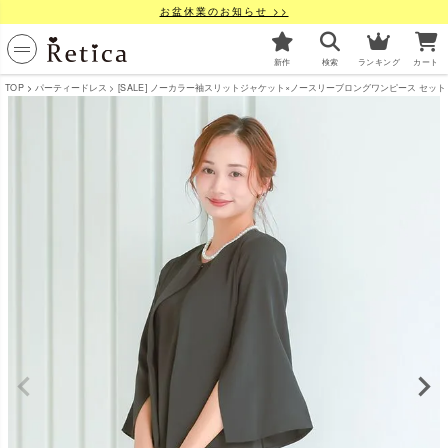
お盆休業のお知らせ >>
新作
検索
ランキング
カート
TOP
パーティードレス
[SALE] ノーカラー袖スリットジャケット×ノースリーブロングワンピース セット