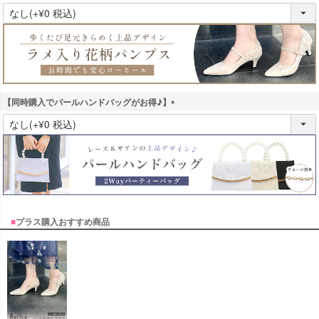
(
必
須
)
【同時購入でパールハンドバッグがお得♪】
(
必
須
)
■
プラス購入おすすめ商品