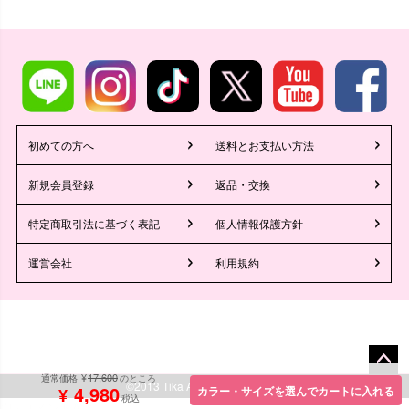
初めての方へ
送料とお支払い方法
新規会員登録
返品・交換
特定商取引法に基づく表記
個人情報保護方針
運営会社
利用規約
■スペック表
17,600
¥
通常価格
のところ
ペー
©2013 Tika All Rights reserved.
4,980
カラー・サイズを選んでカートに入れる
¥
税込
ジト
/*レコメンドAI*/