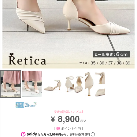
安定感抜群パンプス♪
8,900
¥
税込
[
89
ポイント付与 ]
なら
月々2,966円
から。分割手数料無料