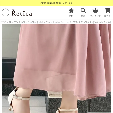
お盆休業のお知らせ >>
新作
検索
ランキング
カート
TOP
靴
アンクルストラップ付きポインテッドトゥセパレートパンプス(オフホワイト) [Retica/レティカ]