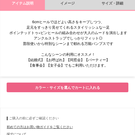
アイテム説明
イメージ
サイズ・詳細
6cmヒールでほどよい高さをキープしつつ、
足元をすっきり見せてくれるスタイリッシュな一足
ポインテッドトゥ×ピンヒールの組み合わせが大人のムードを演出します
アンクルストラップでしっかりフィット◎
普段使いから特別なシーンまで頼れる万能パンプスです
こんなシーンの利用にオススメ！
【結婚式】【お呼ばれ】【同窓会】【パーティー】
【食事会】【女子会】でもご利用いただけます。
■サイズ
カラー・サイズを選んでカートに入れる
ご購入の前に必ずご確認ください
初めての方はお買い物ガイドをご覧ください
採寸について