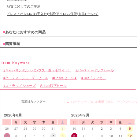
品質に関してのご注意
ドレス・ボレロのお手入れ(洗濯/アイロン/保管)方法について
■
あなたにおすすめの商品
■
閲覧履歴
キャバサンダル・パンプス 白（ホワイト）
パーティードレスセール
パーティーシューズ・ヒール
Reticaセール★
Tika「ティカ」
ストラップ シューズ
11cm以下ヒール
営業日カレンダー
▲ パーティードレス通販 TIKA トップページへ
2026年8月
2026年9月
日
月
火
水
木
金
土
日
月
火
水
木
金
土
26
27
28
29
30
31
1
30
31
1
2
3
4
5
2
3
4
5
6
7
8
6
7
8
9
10
11
12