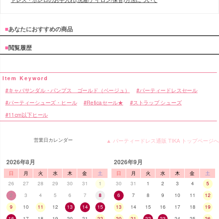
■
あなたにおすすめの商品
■
閲覧履歴
キャバサンダル・パンプス ゴールド（ベージュ）
パーティードレスセール
パーティーシューズ・ヒール
Reticaセール★
ストラップ シューズ
11cm以下ヒール
営業日カレンダー
▲ パーティードレス通販 TIKA トップページへ
2026年8月
2026年9月
日
月
火
水
木
金
土
日
月
火
水
木
金
土
26
27
28
29
30
31
1
30
31
1
2
3
4
5
2
3
4
5
6
7
8
6
7
8
9
10
11
12
9
10
11
12
13
14
15
13
14
15
16
17
18
19
16
17
18
19
20
21
22
20
21
22
23
24
25
26