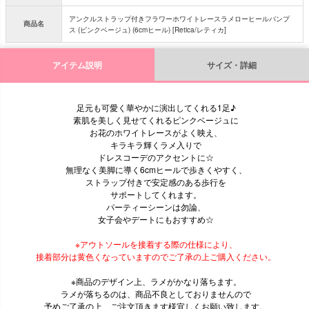
アンクルストラップ付きフラワーホワイトレースラメローヒールパンプ
商品名
ス (ピンクベージュ) (6cmヒール) [Retica/レティカ]
アイテム説明
サイズ・詳細
足元も可愛く華やかに演出してくれる1足♪
素肌を美しく見せてくれるピンクベージュに
お花のホワイトレースがよく映え、
キラキラ輝くラメ入りで
ドレスコーデのアクセントに☆
無理なく美脚に導く6cmヒールで歩きくやすく、
ストラップ付きで安定感のある歩行を
サポートしてくれます。
パーティーシーンは勿論、
女子会やデートにもおすすめ☆
※アウトソールを接着する際の仕様により、
接着部分は黄色くなっていますのでご了承の上ご購入ください。
※商品のデザイン上、ラメがかなり落ちます。
ラメが落ちるのは、商品不良としておりませんので
予めご了承の上、ご注文頂きます様宜しくお願い致します。