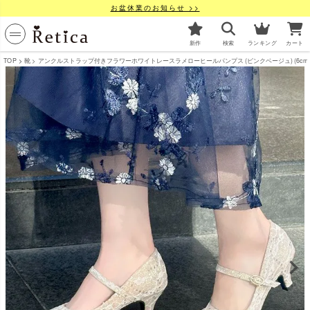
お盆休業のお知らせ >>
新作
検索
ランキング
カート
TOP
靴
アンクルストラップ付きフラワーホワイトレースラメローヒールパンプス (ピンクベージュ) (6cmヒール)