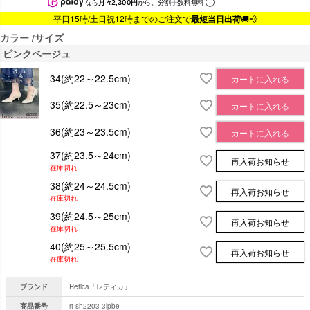
なら
月々2,300円
から。分割手数料無料
平日15時/土日祝12時までのご注文で
最短当日出荷
🚚💨
カラー
サイズ
ピンクベージュ
34(約22～22.5cm)
カートに入れる
35(約22.5～23cm)
カートに入れる
36(約23～23.5cm)
カートに入れる
37(約23.5～24cm)
再入荷お知らせ
在庫切れ
38(約24～24.5cm)
再入荷お知らせ
在庫切れ
39(約24.5～25cm)
再入荷お知らせ
在庫切れ
40(約25～25.5cm)
再入荷お知らせ
在庫切れ
ブランド
Retica「レティカ」
商品番号
rt-sh2203-3lpbe