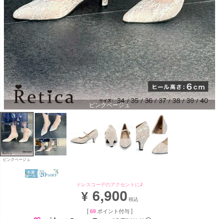
ピンクベージュ
ピンクベージュ
ドレスコーデのアクセントに♪
6,900
¥
税込
[
69
ポイント付与 ]