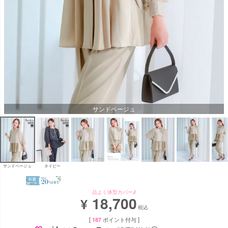
サンドベージュ
サンドベージュ
ネイビー
品よく体型カバー♪
18,700
¥
税込
[
187
ポイント付与 ]