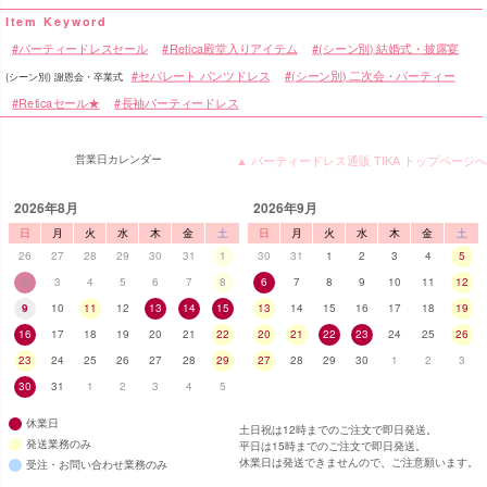
パーティードレスセール
Retica殿堂入りアイテム
(シーン別) 結婚式・披露宴
セパレート パンツドレス
(シーン別) 二次会・パーティー
(シーン別) 謝恩会・卒業式
Reticaセール★
長袖パーティードレス
営業日カレンダー
▲ パーティードレス通販 TIKA トップページへ
2026年8月
2026年9月
日
月
火
水
木
金
土
日
月
火
水
木
金
土
26
27
28
29
30
31
1
30
31
1
2
3
4
5
2
3
4
5
6
7
8
6
7
8
9
10
11
12
9
10
11
12
13
14
15
13
14
15
16
17
18
19
16
17
18
19
20
21
22
20
21
22
23
24
25
26
23
24
25
26
27
28
29
27
28
29
30
1
2
3
30
31
1
2
3
4
5
休業日
土日祝は12時までのご注文で即日発送。
発送業務のみ
平日は15時までのご注文で即日発送。
休業日は発送できませんので、ご注意願います。
受注・お問い合わせ業務のみ