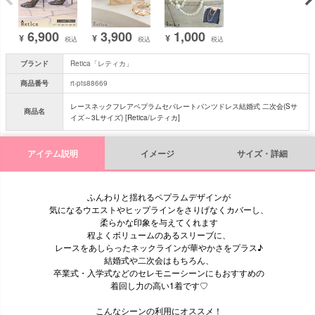
6,900
3,900
1,000
¥
¥
¥
税込
税込
税込
ブランド
Retica「レティカ」
商品番号
rt-pts88669
レースネックフレアペプラムセパレートパンツドレス結婚式 二次会(Sサ
商品名
イズ～3Lサイズ) [Retica/レティカ]
アイテム説明
イメージ
サイズ・詳細
ふんわりと揺れるペプラムデザインが
気になるウエストやヒップラインをさりげなくカバーし、
柔らかな印象を与えてくれます
程よくボリュームのあるスリーブに、
レースをあしらったネックラインが華やかさをプラス♪
結婚式や二次会はもちろん、
卒業式・入学式などのセレモニーシーンにもおすすめの
着回し力の高い1着です♡
こんなシーンの利用にオススメ！