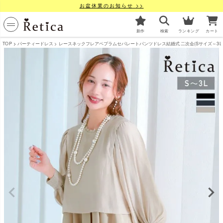
お盆休業のお知らせ >>
新作
検索
ランキング
カート
TOP
パーティードレス
レースネックフレアペプラムセパレートパンツドレス結婚式 二次会(Sサイズ～3Lサイズ)