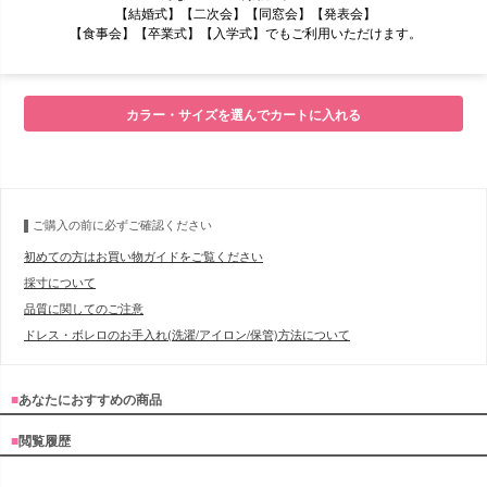
【結婚式】【二次会】【同窓会】【発表会】
【食事会】【卒業式】【入学式】でもご利用いただけます。
■モデル
カラー・サイズを選んでカートに入れる
■サイズ表
ご購入の前に必ずご確認ください
初めての方はお買い物ガイドをご覧ください
採寸について
品質に関してのご注意
ドレス・ボレロのお手入れ(洗濯/アイロン/保管)方法について
■
あなたにおすすめの商品
■
閲覧履歴