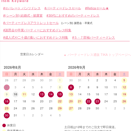
セパレート パンツドレス
パーティードレスセール
Reticaセール★
(シーン別) 結婚式・披露宴
30代におすすめのパーティードレス
パーティードレスアウトレットセール
(シーン別) 謝恩会・卒業式
謝恩会や卒業パーティーにおすすめドレス特集
成人式や二十歳の集いにおすすめドレス特集
５・７部袖パーティードレス
営業日カレンダー
▲ パーティードレス通販 TIKA トップページへ
2026年8月
2026年9月
日
月
火
水
木
金
土
日
月
火
水
木
金
土
26
27
28
29
30
31
1
30
31
1
2
3
4
5
2
3
4
5
6
7
8
6
7
8
9
10
11
12
9
10
11
12
13
14
15
13
14
15
16
17
18
19
16
17
18
19
20
21
22
20
21
22
23
24
25
26
23
24
25
26
27
28
29
27
28
29
30
1
2
3
30
31
1
2
3
4
5
休業日
土日祝は12時までのご注文で即日発送。
発送業務のみ