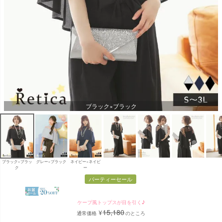
ブラック×ブラック
ブラック×ブラッ
グレー×ブラック
ネイビー×ネイビ
ク
ー
パーティーセール
ケープ風トップスが目を引く♪
15,180
¥
通常価格
のところ