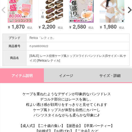
2,580
1,980
1,870
2,200
¥
¥
¥
¥
税込
税込
税込
税込
ブランド
Retica「レティカ」
商品番号
rt-pts88306z2
[SALE] レース切替ケープ風トップスワイドパンツドレス(Sサイズ～3Lサ
商品名
イズ) [Retica/レティカ]
アイテム説明
イメージ
サイズ・詳細
ケープを重ねたようなデザインが印象的なパンツドレス
デコルテ部分にはレースを施し、
程よい透け感が顔周りをすっきりと見せてくれます
ケープ風トップスが体型を自然にカバーし
パンツスタイルながらも柔らかな印象に♪
【成人式】【二十歳の集い】【謝恩会】【卒業パーティー】
【結婚式】【お呼ばれ】【二次会】など