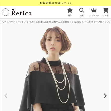
お盆休業のお知らせ >>
新作
検索
ランキング
カート
TOP
パーティードレス
初めての結婚式のお呼ばれや二次会特集☆
[SALE] レース切替ケープ風トップス