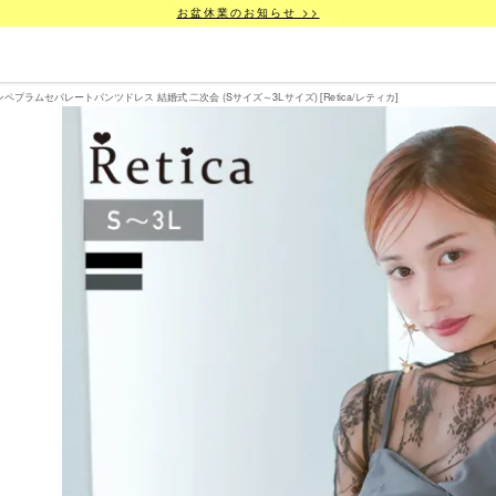
お盆休業のお知らせ >>
ラムセパレートパンツドレス 結婚式 二次会 (Sサイズ～3Lサイズ) [Retica/レティカ]