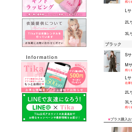
残り
L
2L
3L
ブラック
S
Information
M
残り
L
在庫
2L
3L
残り
■
プラス購入お