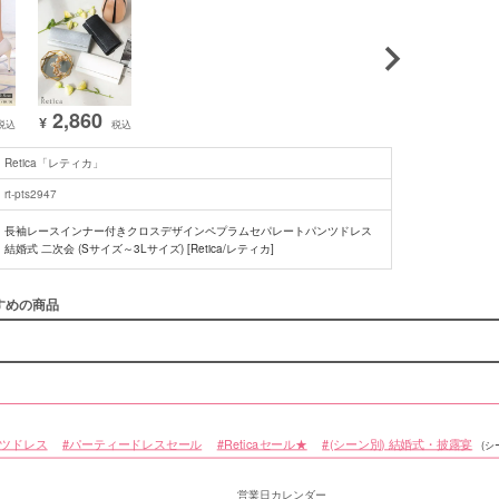
2,860
¥
税込
税込
Retica「レティカ」
rt-pts2947
長袖レースインナー付きクロスデザインペプラムセパレートパンツドレス
結婚式 二次会 (Sサイズ～3Lサイズ) [Retica/レティカ]
すめの商品
ンツドレス
パーティードレスセール
Reticaセール★
(シーン別) 結婚式・披露宴
(シ
営業日カレンダー