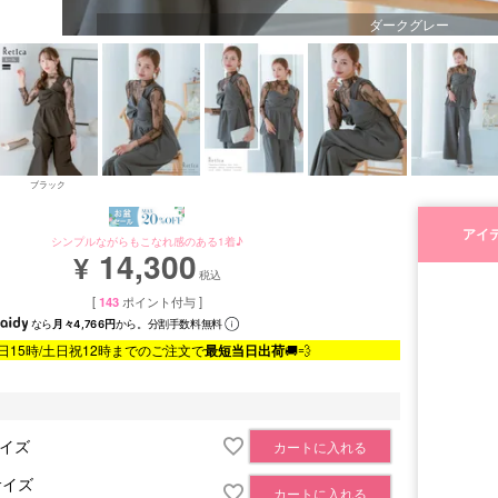
ダークグレー
ブラック
アイ
シンプルながらもこなれ感のある1着♪
14,300
¥
税込
[
143
ポイント付与 ]
なら
月々4,766円
から。分割手数料無料
日15時/土日祝12時までのご注文で
最短当日出荷
🚚💨
サイズ
カートに入れる
サイズ
カートに入れる