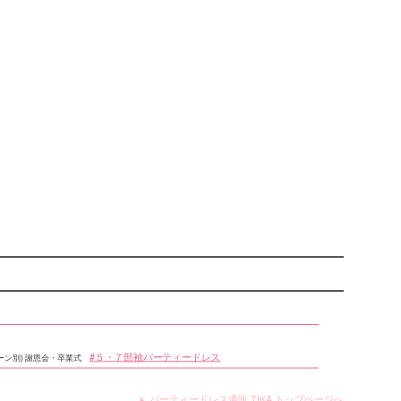
５・７部袖パーティードレス
ーン別) 謝恩会・卒業式
▲ パーティードレス通販 TIKA トップページへ