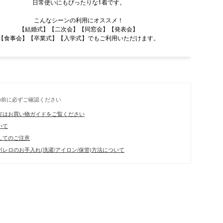
日常使いにもぴったりな1着です。
こんなシーンの利用にオススメ！
【結婚式】【二次会】【同窓会】【発表会】
【食事会】【卒業式】【入学式】でもご利用いただけます。
の前に必ずご確認ください
方はお買い物ガイドをご覧ください
いて
してのご注意
レロのお手入れ(洗濯/アイロン/保管)方法について