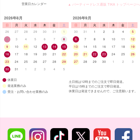
営業日カレンダー
▲ パーティードレス通販 TIKA トップページへ
2026年8月
2026年9月
日
月
火
水
木
金
土
日
月
火
水
木
金
土
26
27
28
29
30
31
1
30
31
1
2
3
4
5
2
3
4
5
6
7
8
6
7
8
9
10
11
12
9
10
11
12
13
14
15
13
14
15
16
17
18
19
16
17
18
19
20
21
22
20
21
22
23
24
25
26
23
24
25
26
27
28
29
27
28
29
30
1
2
3
30
31
1
2
3
4
5
休業日
土日祝は12時までのご注文で即日発送。
発送業務のみ
平日は15時までのご注文で即日発送。
休業日は発送できませんので、ご注意願います。
受注・お問い合わせ業務のみ