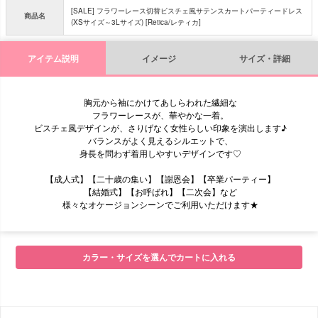
[SALE] フラワーレース切替ビスチェ風サテンスカートパーティードレス
商品名
(XSサイズ～3Lサイズ) [Retica/レティカ]
アイテム説明
イメージ
サイズ・詳細
胸元から袖にかけてあしらわれた繊細な
フラワーレースが、華やかな一着。
ビスチェ風デザインが、さりげなく女性らしい印象を演出します♪
バランスがよく見えるシルエットで、
身長を問わず着用しやすいデザインです♡
【成人式】【二十歳の集い】【謝恩会】【卒業パーティー】
【結婚式】【お呼ばれ】【二次会】など
様々なオケージョンシーンでご利用いただけます★
■モデル
カラー・サイズを選んでカートに入れる
■サイズ表