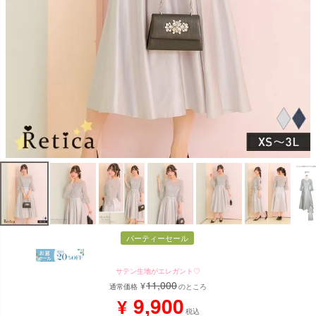
パーティーセール
サテン生地がエレガント♡
11,000
¥
通常価格
のところ
9,900
¥
税込