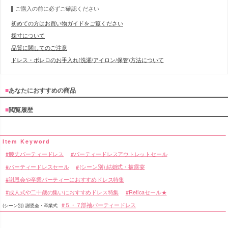
ご購入の前に必ずご確認ください
初めての方はお買い物ガイドをご覧ください
採寸について
品質に関してのご注意
ドレス・ボレロのお手入れ(洗濯/アイロン/保管)方法について
■
あなたにおすすめの商品
■
閲覧履歴
膝丈パーティードレス
パーティードレスアウトレットセール
パーティードレスセール
(シーン別) 結婚式・披露宴
謝恩会や卒業パーティーにおすすめドレス特集
成人式や二十歳の集いにおすすめドレス特集
Reticaセール★
５・７部袖パーティードレス
(シーン別) 謝恩会・卒業式