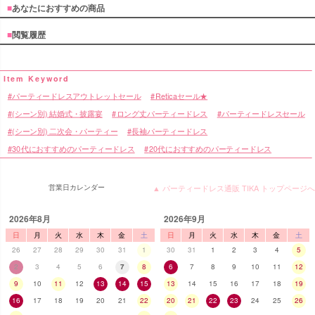
■
あなたにおすすめの商品
■
閲覧履歴
パーティードレスアウトレットセール
Reticaセール★
(シーン別) 結婚式・披露宴
ロング丈パーティードレス
パーティードレスセール
(シーン別) 二次会・パーティー
長袖パーティードレス
30代におすすめのパーティードレス
20代におすすめのパーティードレス
営業日カレンダー
▲ パーティードレス通販 TIKA トップページへ
2026年8月
2026年9月
日
月
火
水
木
金
土
日
月
火
水
木
金
土
26
27
28
29
30
31
1
30
31
1
2
3
4
5
2
3
4
5
6
7
8
6
7
8
9
10
11
12
9
10
11
12
13
14
15
13
14
15
16
17
18
19
16
17
18
19
20
21
22
20
21
22
23
24
25
26