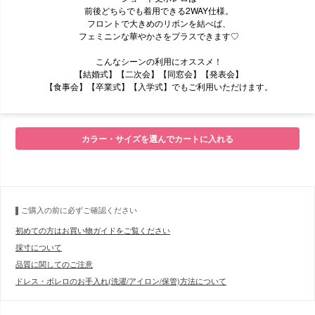
前後どちらでも着用できる2WAY仕様。
フロントで大きめのリボンを結べば、
フェミニンな華やかさをプラスできます♡
こんなシーンの利用にオススメ！
【結婚式】【二次会】【同窓会】【発表会】
【食事会】【卒業式】【入学式】でもご利用いただけます。
■モデル
カラー・サイズを選んでカートに入れる
■サイズ表
ご購入の前に必ずご確認ください
初めての方はお買い物ガイドをご覧ください
採寸について
品質に関してのご注意
ドレス・ボレロのお手入れ(洗濯/アイロン/保管)方法について