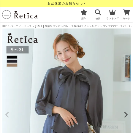
お盆休業のお知らせ >>
新作
検索
ランキング
カート
TOP
パーティードレス
[SALE] 長袖リボンボレロレース模様Aラインシルエットロング丈2ピースパーティードレ