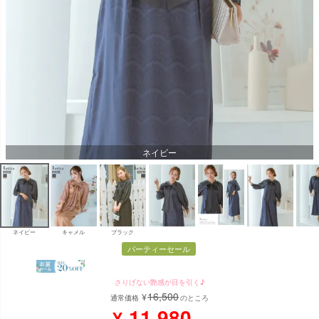
ネイビー
ネイビー
キャメル
ブラック
パーティーセール
さりげない艶感が目を引く♪
16,500
¥
通常価格
のところ
11,980
¥