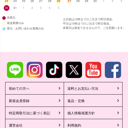
23
24
25
26
27
28
29
27
28
29
30
1
2
3
30
31
1
2
3
4
5
休業日
土日祝は12時までのご注文で即日発送。
発送業務のみ
平日は15時までのご注文で即日発送。
休業日は発送できませんので、ご注意願います。
受注・お問い合わせ業務のみ
■スペック表
初めての方へ
送料とお支払い方法
新規会員登録
返品・交換
特定商取引法に基づく表記
個人情報保護方針
運営会社
利用規約