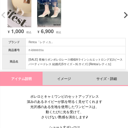
1,000
6,900
¥
¥
税込
税込
ブランド
Retica「レティカ」
商品番号
rt-ld88655a
[SALE] 長袖リボンボレロレース模様Aラインシルエットロング丈2ピース
商品名
パーティードレス 結婚式(Sサイズ～3Lサイズ) [Retica/レティカ]
アイテム説明
イメージ
サイズ・詳細
ボレロとキャミワンピのセットアップドレス
深みのあるネイビーが肌を明るく見せてくれます
光沢感のある生地を使用したワンピースは、
動くたびに光を受けて、
さりげない艶感を演出します♪
ショート丈ボレロは