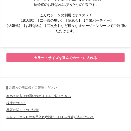
結婚式のお呼ばれにぴったりの1着です。
こんなシーンの利用にオススメ！
【成人式】【二十歳の集い】【謝恩会】【卒業パーティー】
【結婚式】【お呼ばれ】【二次会】など様々なオケージョンシーンでご利用い
ただけます。
■モデル
カラー・サイズを選んでカートに入れる
■サイズ表
ご購入の前に必ずご確認ください
初めての方はお買い物ガイドをご覧ください
採寸について
品質に関してのご注意
ドレス・ボレロのお手入れ(洗濯/アイロン/保管)方法について