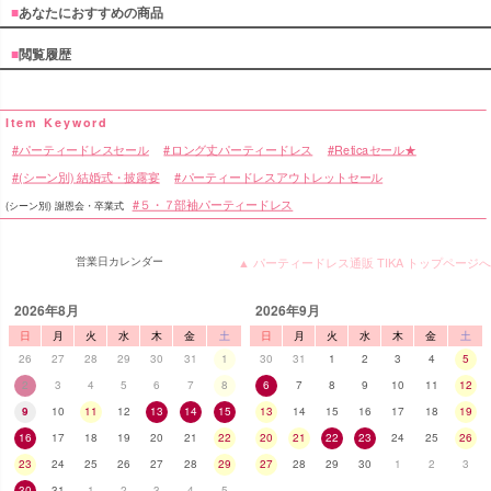
■
あなたにおすすめの商品
■
閲覧履歴
パーティードレスセール
ロング丈パーティードレス
Reticaセール★
(シーン別) 結婚式・披露宴
パーティードレスアウトレットセール
５・７部袖パーティードレス
(シーン別) 謝恩会・卒業式
営業日カレンダー
▲ パーティードレス通販 TIKA トップページへ
2026年8月
2026年9月
日
月
火
水
木
金
土
日
月
火
水
木
金
土
26
27
28
29
30
31
1
30
31
1
2
3
4
5
2
3
4
5
6
7
8
6
7
8
9
10
11
12
9
10
11
12
13
14
15
13
14
15
16
17
18
19
16
17
18
19
20
21
22
20
21
22
23
24
25
26
23
24
25
26
27
28
29
27
28
29
30
1
2
3
30
31
1
2
3
4
5