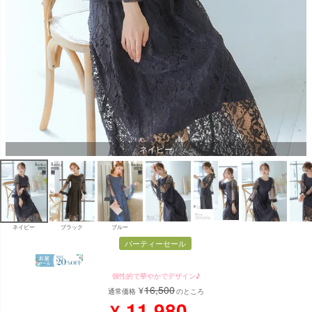
ネイビー
ネイビー
ブラック
ブルー
パーティーセール
個性的で華やかでデザイン♪
16,500
¥
通常価格
のところ
11,980
¥