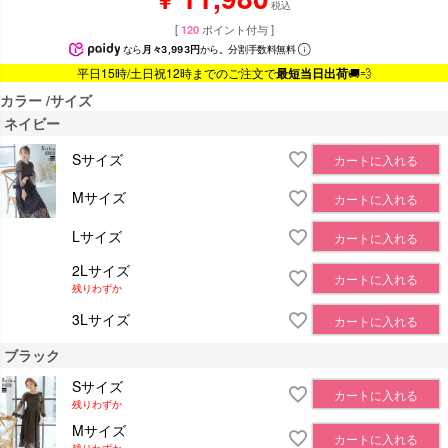
税込
[
120
ポイント付与 ]
なら
月々3,993円
から。分割手数料無料
平日15時/土日祝12時までのご注文で
最短当日出荷
🚚💨
カラー
サイズ
ネイビー
Sサイズ
カートに入れる
Mサイズ
カートに入れる
Lサイズ
カートに入れる
2Lサイズ
カートに入れる
残りわずか
3Lサイズ
カートに入れる
ブラック
Sサイズ
カートに入れる
残りわずか
Mサイズ
カートに入れる
残りわずか