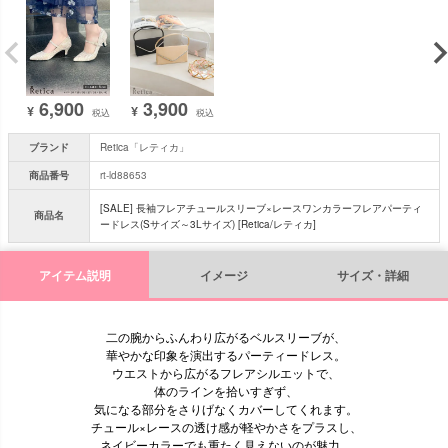
6,900
3,900
¥
¥
税込
税込
ブランド
Retica「レティカ」
商品番号
rt-ld88653
[SALE] 長袖フレアチュールスリーブ×レースワンカラーフレアパーティ
商品名
ードレス(Sサイズ～3Lサイズ) [Retica/レティカ]
アイテム説明
イメージ
サイズ・詳細
二の腕からふんわり広がるベルスリーブが、
華やかな印象を演出するパーティードレス。
ウエストから広がるフレアシルエットで、
体のラインを拾いすぎず、
気になる部分をさりげなくカバーしてくれます。
チュール×レースの透け感が軽やかさをプラスし、
ネイビーカラーでも重たく見えないのが魅力。