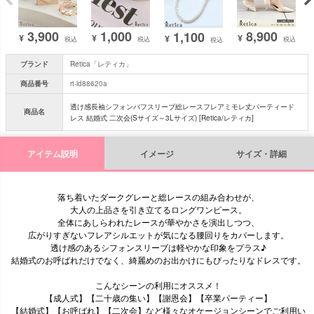
3,900
1,000
8,900
1,100
¥
¥
¥
¥
税込
税込
税込
税込
ブランド
Retica「レティカ」
商品番号
rt-ld88620a
透け感長袖シフォンパフスリーブ総レースフレアミモレ丈パーティード
商品名
レス 結婚式 二次会(Sサイズ～3Lサイズ) [Retica/レティカ]
アイテム説明
イメージ
サイズ・詳細
落ち着いたダークグレーと総レースの組み合わせが、
大人の上品さを引き立てるロングワンピース。
全体にあしらわれたレースが華やかさを演出しつつ、
広がりすぎないフレアシルエットが気になる腰回りをカバーします。
透け感のあるシフォンスリーブは軽やかな印象をプラス♪
結婚式のお呼ばれだけでなく、綺麗めのお出かけにもぴったりなドレスです。
こんなシーンの利用にオススメ！
【成人式】【二十歳の集い】【謝恩会】【卒業パーティー】
【結婚式】【お呼ばれ】【二次会】など様々なオケージョンシーンでご利用い