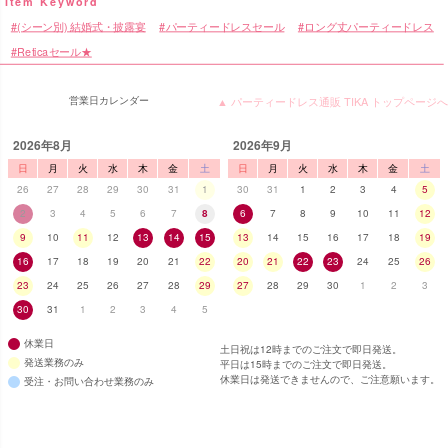
(シーン別) 結婚式・披露宴
パーティードレスセール
ロング丈パーティードレス
Reticaセール★
営業日カレンダー
▲ パーティードレス通販 TIKA トップページへ
2026年8月
2026年9月
日
月
火
水
木
金
土
日
月
火
水
木
金
土
26
27
28
29
30
31
1
30
31
1
2
3
4
5
2
3
4
5
6
7
8
6
7
8
9
10
11
12
9
10
11
12
13
14
15
13
14
15
16
17
18
19
16
17
18
19
20
21
22
20
21
22
23
24
25
26
23
24
25
26
27
28
29
27
28
29
30
1
2
3
30
31
1
2
3
4
5
休業日
土日祝は12時までのご注文で即日発送。
発送業務のみ
平日は15時までのご注文で即日発送。
休業日は発送できませんので、ご注意願います。
受注・お問い合わせ業務のみ