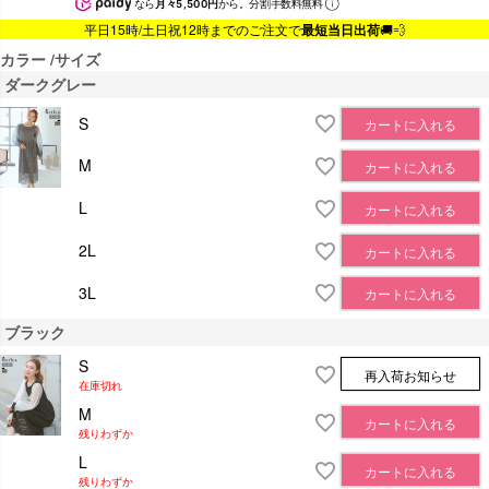
なら
月々5,500円
から。分割手数料無料
平日15時/土日祝12時までのご注文で
最短当日出荷
🚚💨
カラー
サイズ
ダークグレー
S
カートに入れる
M
カートに入れる
L
カートに入れる
2L
カートに入れる
3L
カートに入れる
ブラック
S
再入荷お知らせ
在庫切れ
M
カートに入れる
残りわずか
L
カートに入れる
残りわずか