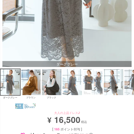
ダークグレー
ダークグレー
ブラウン
ブラック
大人の上品ドレス♪
16,500
¥
税込
[
165
ポイント付与 ]