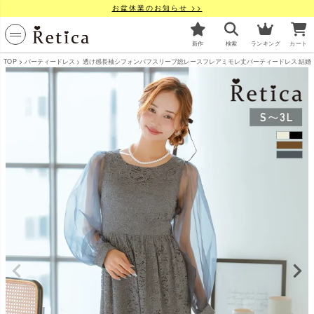
お盆休業のお知らせ >>
新作
検索
ランキング
カート
TOP
パーティードレス
透け感長袖シフォンパフスリーブ総レースフレアミモレ丈パーティードレス 結婚式 二次会