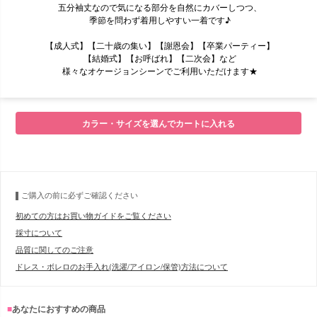
五分袖丈なので気になる部分を自然にカバーしつつ、
季節を問わず着用しやすい一着です♪
【成人式】【二十歳の集い】【謝恩会】【卒業パーティー】
【結婚式】【お呼ばれ】【二次会】など
様々なオケージョンシーンでご利用いただけます★
■モデル
カラー・サイズを選んでカートに入れる
■サイズ表
ご購入の前に必ずご確認ください
初めての方はお買い物ガイドをご覧ください
採寸について
品質に関してのご注意
ドレス・ボレロのお手入れ(洗濯/アイロン/保管)方法について
■
あなたにおすすめの商品