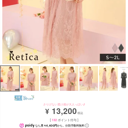
さりげない透け感が大人っぽい♪
13,200
¥
税込
[
132
ポイント付与 ]
なら
月々4,400円
から。分割手数料無料