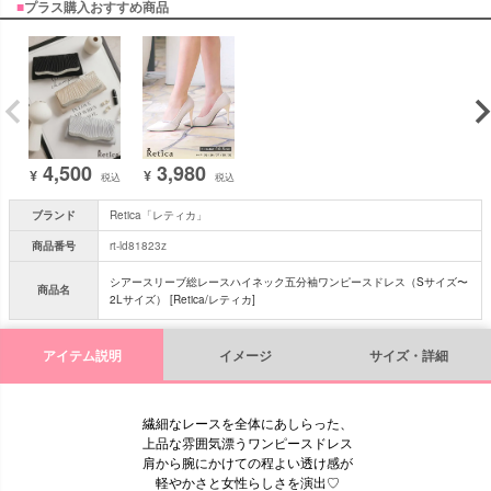
■
プラス購入おすすめ商品
3,980
4,500
¥
¥
税込
税込
ブランド
Retica「レティカ」
商品番号
rt-ld81823z
シアースリーブ総レースハイネック五分袖ワンピースドレス（Sサイズ〜
商品名
2Lサイズ） [Retica/レティカ]
アイテム説明
イメージ
サイズ・詳細
繊細なレースを全体にあしらった、
上品な雰囲気漂うワンピースドレス
肩から腕にかけての程よい透け感が
軽やかさと女性らしさを演出♡