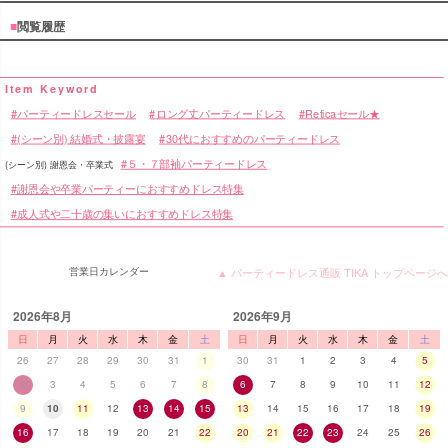
■
閲覧履歴
パーティードレスセール
ロング丈パーティードレス
Reticaセール★
(シーン別) 結婚式・披露宴
30代におすすめのパーティードレス
５・７部袖パーティードレス
(シーン別) 謝恩会・卒業式
謝恩会や卒業パーティーにおすすめドレス特集
成人式や二十歳の集いにおすすめドレス特集
営業日カレンダー
▲ パーティードレス通販 TIKA トップページへ
2026年8月
2026年9月
日
月
火
水
木
金
土
日
月
火
水
木
金
土
26
27
28
29
30
31
1
30
31
1
2
3
4
5
2
3
4
5
6
7
8
6
7
8
9
10
11
12
9
10
11
12
13
14
15
13
14
15
16
17
18
19
16
17
18
19
20
21
22
20
21
22
23
24
25
26
■スペック表