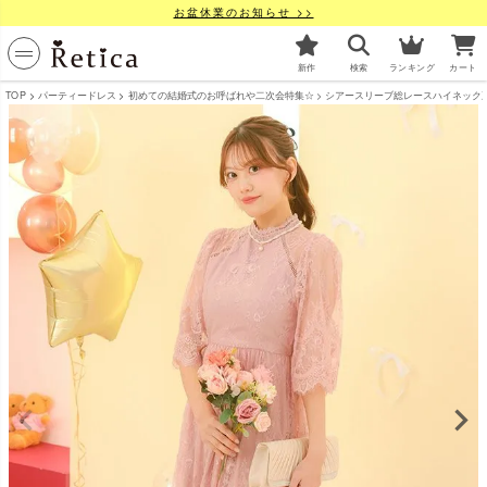
お盆休業のお知らせ >>
新作
検索
ランキング
カート
TOP
パーティードレス
初めての結婚式のお呼ばれや二次会特集☆
シアースリーブ総レースハイネック五分袖