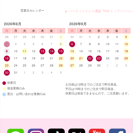
営業日カレンダー
▲ パーティードレス通販 TIKA トップページへ
2026年8月
2026年9月
日
月
火
水
木
金
土
日
月
火
水
木
金
土
26
27
28
29
30
31
1
30
31
1
2
3
4
5
2
3
4
5
6
7
8
6
7
8
9
10
11
12
9
10
11
12
13
14
15
13
14
15
16
17
18
19
16
17
18
19
20
21
22
20
21
22
23
24
25
26
23
24
25
26
27
28
29
27
28
29
30
1
2
3
30
31
1
2
3
4
5
休業日
土日祝は12時までのご注文で即日発送。
発送業務のみ
平日は15時までのご注文で即日発送。
休業日は発送できませんので、ご注意願います。
受注・お問い合わせ業務のみ