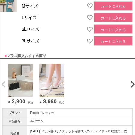
Mサイズ
カートに入れる
Lサイズ
カートに入れる
2Lサイズ
カートに入れる
3Lサイズ
カートに入れる
■
プラス購入おすすめ商品
3,900
3,980
¥
¥
税込
税込
ブランド
Retica「レティカ」
商品番号
rt-ld7785c
[SALE] フリル袖バックスリット長袖ロングパーティドレス 結婚式 二次
商品名