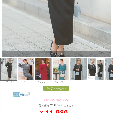
ブラック
ブラック
グレー
ワインレッド
ブルーグリーン
パーティーセール
程よい透け感が上品♪
16,280
¥
通常価格
のところ
11,980
¥