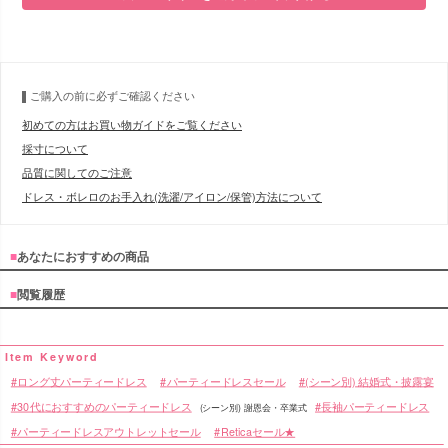
■サイズ表
ご購入の前に必ずご確認ください
初めての方はお買い物ガイドをご覧ください
採寸について
品質に関してのご注意
ドレス・ボレロのお手入れ(洗濯/アイロン/保管)方法について
■
あなたにおすすめの商品
■
閲覧履歴
ロング丈パーティードレス
パーティードレスセール
(シーン別) 結婚式・披露宴
30代におすすめのパーティードレス
長袖パーティードレス
(シーン別) 謝恩会・卒業式
パーティードレスアウトレットセール
Reticaセール★