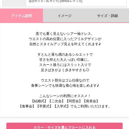
会(Sサイズ～3Lサイズ) [Retica/レティカ]
アイテム説明
イメージ
サイズ・詳細
黒でも重く見えないシアー袖ドレス。
ウエストの高め位置に入ったフリルデザインが
自然とスタイルアップ見えを叶えてくれます♪
すとんと落ち感のあるシルエットで
甘さを抑えた大人っぽい印象に。
スカート後ろにはスリット入りで
足さばきがよく歩きやすさも◎
ウエスト部分はゴム仕様なので
食事シーンでも快適な着心地を楽しめます♪
こんなシーンの利用にオススメ！
【結婚式】【二次会】【同窓会】【発表会】
【食事会】【卒業式】【入学式】でもご利用いただけます。
■モデル
カラー・サイズを選んでカートに入れる