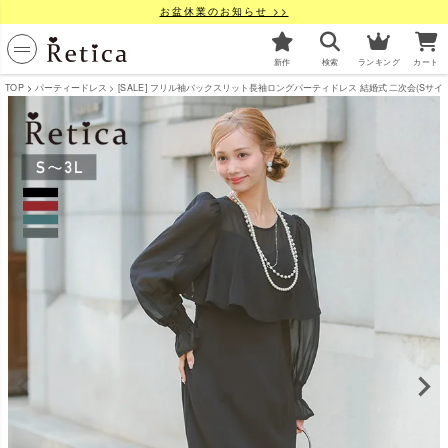
お盆休業のお知らせ >>
新作
検索
ランキング
カート
TOP
パーティードレス
[SALE] フリル袖バックスリット長袖ロングパーティドレス 結婚式 二次会(Sサイズ～3L