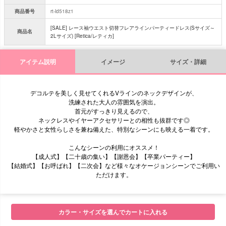
商品番号
rt-ld518z1
[SALE] レース袖ウエスト切替フレアラインパーティードレス(Sサイズ～
商品名
2Lサイズ) [Retica/レティカ]
アイテム説明
イメージ
サイズ・詳細
デコルテを美しく見せてくれるVラインのネックデザインが、
洗練された大人の雰囲気を演出。
首元がすっきり見えるので、
ネックレスやイヤーアクセサリーとの相性も抜群です◎
軽やかさと女性らしさを兼ね備えた、特別なシーンにも映える一着です。
こんなシーンの利用にオススメ！
【成人式】【二十歳の集い】【謝恩会】【卒業パーティー】
【結婚式】【お呼ばれ】【二次会】など様々なオケージョンシーンでご利用い
ただけます。
■モデル
カラー・サイズを選んでカートに入れる
■サイズ表