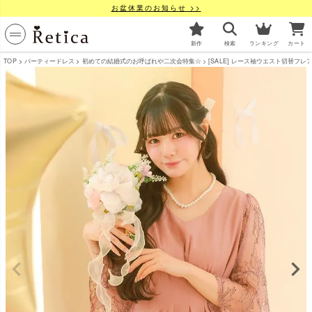
お盆休業のお知らせ >>
新作
検索
ランキング
カート
TOP
パーティードレス
初めての結婚式のお呼ばれや二次会特集☆
[SALE] レース袖ウエスト切替フレア