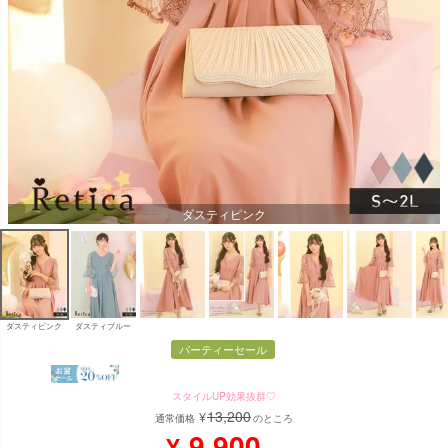
ダスティピンク
ダスティピンク
ダスティブルー
パーティーセール
スタイルUP効果抜群♡
13,200
¥
通常価格
のところ
9,900
¥