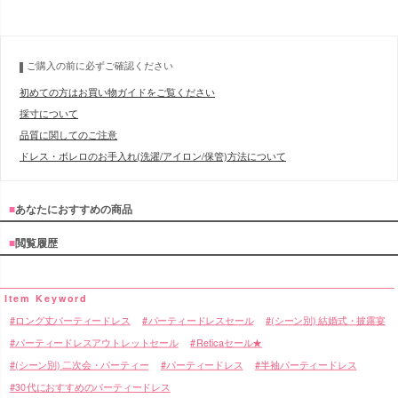
ご購入の前に必ずご確認ください
初めての方はお買い物ガイドをご覧ください
採寸について
品質に関してのご注意
ドレス・ボレロのお手入れ(洗濯/アイロン/保管)方法について
■
あなたにおすすめの商品
■
閲覧履歴
ロング丈パーティードレス
パーティードレスセール
(シーン別) 結婚式・披露宴
パーティードレスアウトレットセール
Reticaセール★
(シーン別) 二次会・パーティー
パーティードレス
半袖パーティードレス
30代におすすめのパーティードレス