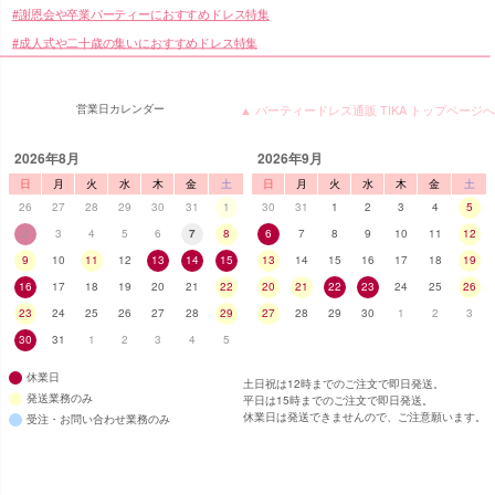
謝恩会や卒業パーティーにおすすめドレス特集
成人式や二十歳の集いにおすすめドレス特集
営業日カレンダー
▲ パーティードレス通販 TIKA トップページへ
2026年8月
2026年9月
日
月
火
水
木
金
土
日
月
火
水
木
金
土
26
27
28
29
30
31
1
30
31
1
2
3
4
5
■スペック表
2
3
4
5
6
7
8
6
7
8
9
10
11
12
9
10
11
12
13
14
15
13
14
15
16
17
18
19
16
17
18
19
20
21
22
20
21
22
23
24
25
26
23
24
25
26
27
28
29
27
28
29
30
1
2
3
30
31
1
2
3
4
5
休業日
土日祝は12時までのご注文で即日発送。
発送業務のみ
平日は15時までのご注文で即日発送。
休業日は発送できませんので、ご注意願います。
受注・お問い合わせ業務のみ