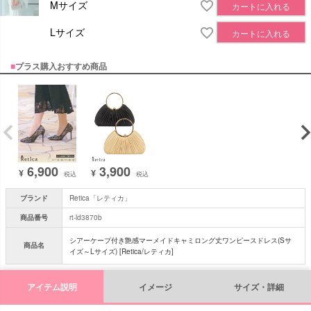
Mサイズ
カートに入れる
Lサイズ
カートに入れる
■
プラス購入おすすめ商品
6,900
3,900
¥
¥
税込
税込
ブランド
Retica「レティカ」
商品番号
rt-ld3870b
シアーケープ付き艶感マーメイドキャミロング丈ワンピースドレス(Sサ
商品名
イズ～Lサイズ) [Retica/レティカ]
アイテム説明
イメージ
サイズ・詳細