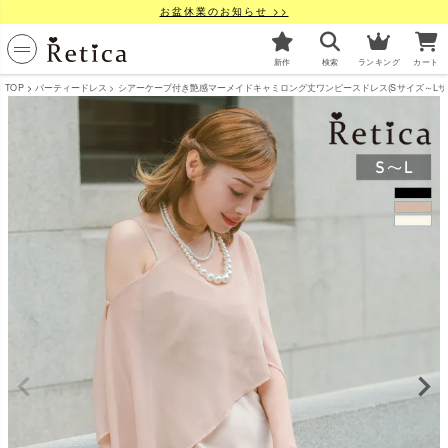
お盆休業のお知らせ >>
新作
検索
ランキング
カート
TOP
パーティードレス
シアーケープ付き艶感マーメイドキャミロング丈ワンピースドレス(Sサイズ～Lサイズ) 