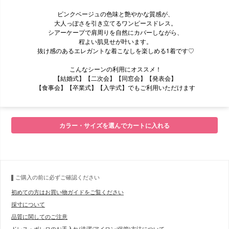
ピンクベージュの色味と艶やかな質感が、
大人っぽさを引き立てるワンピースドレス。
シアーケープで肩周りを自然にカバーしながら、
程よい肌見せが叶います。
抜け感のあるエレガントな着こなしを楽しめる1着です♡
こんなシーンの利用にオススメ！
【結婚式】【二次会】【同窓会】【発表会】
【食事会】【卒業式】【入学式】でもご利用いただけます
■モデル
カラー・サイズを選んでカートに入れる
■サイズ表
ご購入の前に必ずご確認ください
初めての方はお買い物ガイドをご覧ください
採寸について
品質に関してのご注意
ドレス・ボレロのお手入れ(洗濯/アイロン/保管)方法について