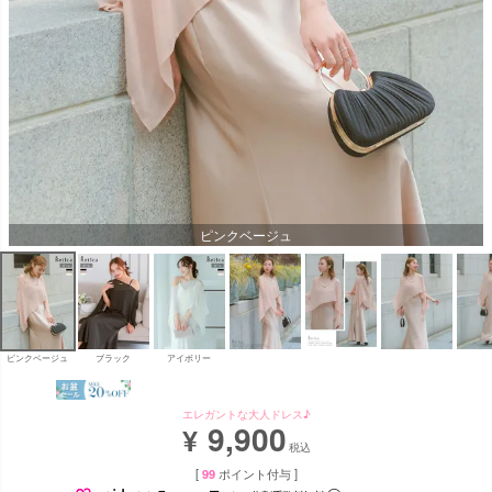
ピンクベージュ
ピンクベージュ
ブラック
アイボリー
エレガントな大人ドレス♪
9,900
¥
税込
[
99
ポイント付与 ]