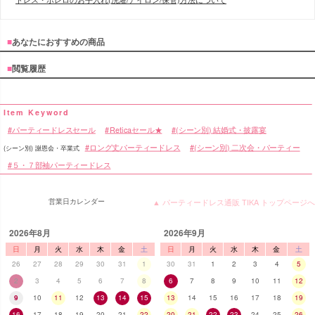
■
あなたにおすすめの商品
■
閲覧履歴
パーティードレスセール
Reticaセール★
(シーン別) 結婚式・披露宴
ロング丈パーティードレス
(シーン別) 二次会・パーティー
(シーン別) 謝恩会・卒業式
５・７部袖パーティードレス
営業日カレンダー
▲ パーティードレス通販 TIKA トップページへ
2026年8月
2026年9月
日
月
火
水
木
金
土
日
月
火
水
木
金
土
26
27
28
29
30
31
1
30
31
1
2
3
4
5
2
3
4
5
6
7
8
6
7
8
9
10
11
12
9
10
11
12
13
14
15
13
14
15
16
17
18
19
■スペック表
16
17
18
19
20
21
22
20
21
22
23
24
25
26